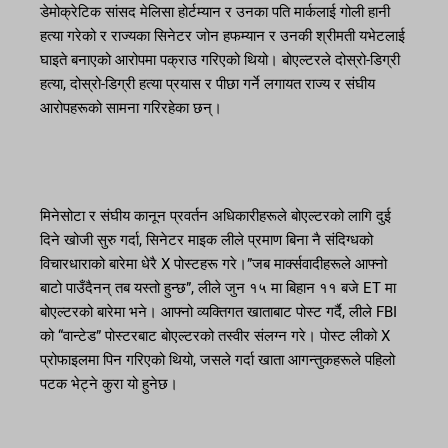
डेमोक्रेटिक सांसद मेलिसा होर्टम्यान र उनका पति मार्कलाई गोली हानी
हत्या गरेको र राज्यका सिनेटर जोन हफम्यान र उनकी श्रीमती यभेटलाई
घाइते बनाएको आरोपमा पक्राउ गरिएको थियो। बोएल्टरले दोस्रो-डिग्री
हत्या, दोस्रो-डिग्री हत्या प्रयास र पीछा गर्ने लगायत राज्य र संघीय
आरोपहरूको सामना गरिरहेका छन्।
मिनेसोटा र संघीय कानून प्रवर्तन अधिकारीहरूले बोएल्टरको लागि दुई
दिने खोजी सुरु गर्दा, सिनेटर माइक लीले प्रमाण बिना नै संदिग्धको
विचारधाराको बारेमा धेरै X पोस्टहरू गरे।”जब मार्क्सवादीहरूले आफ्नो
बाटो पाउँदैनन् तब यस्तो हुन्छ”, लीले जुन १५ मा बिहान ११ बजे ET मा
बोएल्टरको बारेमा भने। आफ्नो व्यक्तिगत खाताबाट पोस्ट गर्दै, लीले FBI
को “वान्टेड” पोस्टरबाट बोएल्टरको तस्वीर संलग्न गरे। पोस्ट लीको X
प्रोफाइलमा पिन गरिएको थियो, जसले गर्दा खाता आगन्तुकहरूले पहिलो
पटक भेट्ने कुरा यो हुनेछ।