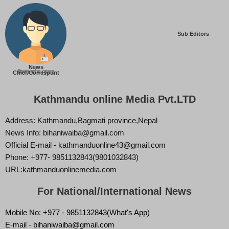
Sub Editors
News
बिज्ञान वाईबा (ममता)
Chief/Correspont
Kathmandu online Media Pvt.LTD
Address: Kathmandu,Bagmati province,Nepal
News Info: bihaniwaiba@gmail.com
Official E-mail - kathmanduonline43@gmail.com
Phone: +977- 9851132843(9801032843)
URL:kathmanduonlinemedia.com
For National/International News
Mobile No: +977 - 9851132843(What's App)
E-mail - bihaniwaiba@gmail.com