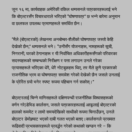
जुन १६ मा, कार्यवाहक अमेरिकी वकिल थम्पसनले पत्रकारहरूलाई भने
कि बोएल्टरसँग विचारधाराले भरिएको “घोषणापत्र” छ भन्ने बारेमा अनुमान
वा छलफल उपलब्ध प्रमाणहरूले समर्थित छैन।
“मैले (बोएल्टरको) लेखनमा अनबोम्बर-शैलीको घोषणापत्र जस्तो केहि
देखेको छैन,” थम्पसनले भने। “उनीसँग योजनाहरू, नामहरूको सूची,
निगरानी, ​​घरको ठेगानाहरू र यी निर्वाचित अधिकारीहरूसँगको परिवारका
सदस्यहरूको सम्बन्धको निरीक्षण र पत्ता लगाउन उनले गरेका
प्रयासहरूले भरिएका धेरै, धेरै नोटबुकहरू थिए, तर मैले कुनै प्रकारको
राजनीतिक भ्रम वा घोषणापत्र समावेश गरेको देखेको छैन जसले उनलाई
के प्रेरित गर्‍यो भनेर स्पष्ट रूपमा पहिचान गर्न सकोस्।”
बोएल्टरलाई चिन्ने मानिसहरूले दक्षिणपन्थी राजनीतिक विश्वासहरूको
वर्णन गरे|डेभिड कार्लसन, जसले पत्रकारहरूलाई आफूलाई बोएल्टरको
हालको रूममेट र लामो समयदेखिको साथीको रूपमा चिनाउँछन्, उनले
बोएल्टर डेमोक्र्याट भएको दाबी गलत भएको बताए।कार्लसनले प्रख्यात
रूढिवादी प्रभावकारहरूले प्रवर्द्धन गरेको कथाको खण्डन गरे – कि