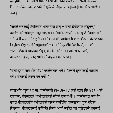
डेमोक्र्याटिक मिनेसोटा गभर्नर टिम वाल्जको २०१९ मा राज्य कार्यबल
विकास बोर्डमा बोएल्टरको नियुक्तिले बोएल्टर उदारवादी भएको प्रमाणित
गर्‍यो।
“सबैले उनलाई डेमोक्र्याट भनिरहेका छन् – उनी डेमोक्र्याट होइनन्,”
कार्लसनले सीबीएस न्यूजलाई भने। “मानिसहरूले उनलाई डेमोक्र्याट भने
भने उनी अपमानित हुनेछन्।” वाल्जको कार्यबल विकास बोर्डमा बोएल्टरको
नियुक्ति बोएल्टरले “समुदायको सेवा गर्ने” प्रतिबिम्बित थियो, उनको
राजनीतिक विश्वासको होइन, कार्लसनले भने।कार्लसनले थपे,
बोएल्टरलाई पूर्व राष्ट्रपति जो बाइडेन मन परेन।
“उनी ट्रम्प समर्थक थिए,” कार्लसनले भने। “उनले ट्रम्पलाई मतदान
गरे। उनलाई ट्रम्प मन पर्यो।”
त्यसअघि, जुन १४ मा, कार्लसनले KMSP-TV लाई बताए कि १९९० को
दशकमा, बोएल्टरले “गर्भपतनलाई साँच्चै घृणा गर्थे”। कार्लसनले भने कि
उनले बोएल्टरसँग गर्भपतनको बारेमा वर्षौंदेखि “लम्बाइमा” कुरा गरेका
थिएनन्।बोएल्टरलाई वर्षौंदेखि चिन्ने अर्का व्यक्ति पल श्रोडरले उनलाई