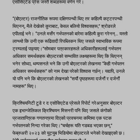
एसोसिएटेड प्रेस जस्तै शब्दहरूमा वर्णन गरे।
“(बोएल्टर) राजनीतिक रूपमा दक्षिणपन्थी थिए तर कहिल्यै कट्टरपन्थी
थिएनन्, मैले देखेको कुराबाट, केवल बलियो विश्वासहरू,” श्रोडरले
एपीलाई भने। “उनले मसँग गर्भपतनको बारेमा कहिल्यै कुरा गरेनन्… यस्तो
लाग्थ्यो कि उनी एक रूढिवादी रिपब्लिकन थिए जसले स्वाभाविक रूपमा
ट्रम्पलाई पछ्याए।”सोमबार पत्रकारहरूले अधिकारीहरूलाई गर्भपतन
अधिकार समर्थकहरू बोएल्टरको सम्भावित लक्ष्यहरूमा थिए कि थिएनन्
भनेर सोध्दा, थम्पसनले भने कि उनी बोएल्टरको लेखनमा “केही गर्भपतन
अधिकार समर्थकहरू” को नाम देखा परेको विश्वास गर्छन्। यद्यपि, उनले
यो पनि भने कि बोएल्टरको लेखनको “सयौं पृष्ठहरूमा दर्जनौं र दर्जनौं
नामहरू” थिए।
क्रिश्चियनिटी टुडे र द एसोसिएटेड प्रेसले रिपोर्ट गरेअनुसार बोएल्टर
एक इभान्जेलिकल क्रिश्चियन मिसनरी पनि थिए जसले कंगोको
प्रजातान्त्रिक गणतन्त्रमा दिएको प्रवचनमा कम्तिमा एक पटक
गर्भपतनको निन्दा गरेका थिए।”चर्चहरू यति गडबड भएका छन्,”
फेब्रुअरी २०२३ को युट्युब भिडियोमा बोएल्टरले भनेको देखाइएको छ।