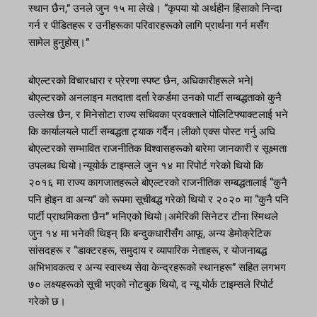
स्थान छैन,” उनले जुन १५ मा लेखे। “कृपया यो अर्थहीन हिंसाको निन्दा
गर्न र पीडितहरू र उनीहरूका परिवारहरूको लागि प्रार्थना गर्न मसँग
सामेल हुनुहोस्।”
बोएल्टरको विचारधारा र प्रेरणा स्पष्ट छैन, अधिकारीहरूले भने|
बोएल्टरको अनलाइन मतदाता दर्ता रेकर्डमा उनको पार्टी सम्बद्धताको कुनै
उल्लेख छैन, र मिनेसोटा राज्य सचिवका प्रवक्ताले पोलिटिफ्याक्टलाई भने
कि कार्यालयले पार्टी सम्बद्धता ट्र्याक गर्दैन।लीको एक्स पोस्ट गर्नु अघि
बोएल्टरको सम्भावित राजनीतिक विश्वासहरूको बारेमा जानकारी र सूक्ष्मता
उपलब्ध थियो।न्यूयोर्क टाइम्सले जुन १४ मा रिपोर्ट गरेको थियो कि
२०१६ मा राज्य कागजातहरूले बोएल्टरको राजनीतिक सम्बद्धतालाई “कुनै
पनि होइन वा अन्य” को रूपमा सूचीबद्ध गरेको थियो र २०२० मा “कुनै पनि
पार्टी प्राथमिकता छैन” भनिएको थियो।अमेरिकी सिनेटर टीना स्मिथले
जुन १४ मा भनेकी थिइन् कि बन्दुकधारीसँग आफू, अन्य डेमोक्रेटिक
सांसदहरू र “डाक्टरहरू, समुदाय र व्यापारिक नेताहरू, र योजनाबद्ध
अभिभावकत्व र अन्य स्वास्थ्य सेवा केन्द्रहरूको स्थानहरू” सहित लगभग
७० लक्ष्यहरूको सूची भएको नोटबुक थियो, द न्यू योर्क टाइम्सले रिपोर्ट
गरेको छ।