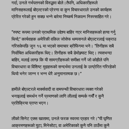
गर्दा, उनले गर्भपतनको विरुद्धमा बोले।तैपनि, अधिकारीहरूले
मानिसहरूलाई बोएल्टरको प्रेरणा वा कुन विचारधाराले उनको कार्यहरू
प्रेरित गरेको हुन सक्छ भन्ने बारेमा निष्कर्ष निकाल्न निरुत्साहित गरे।
“स्पष्ट रूपमा उनको प्राथमिक उद्देश्य बाहिर गएर मानिसहरूको हत्या गर्नु
थियो,” कार्यवाहक अमेरिकी वकिल जोसेफ थम्पसनले बोएल्टरलाई पक्राउ
गरिसकेपछि जुन १६ मा भएको समाचार ब्रीफिंगमा भने। “तिनीहरू सबै
निर्वाचित अधिकारीहरू थिए। तिनीहरू सबै डेमोक्र्याट थिए। त्यसभन्दा
बाहिर, मलाई लाग्छ कि यी सामग्रीहरूको समीक्षा गर्ने जो कोहीले पनि
विचारधारा वा विशिष्ट मुद्दाहरूको सन्दर्भमा उनलाई के उत्प्रेरित गरिरहेको
थियो भनेर जान्न र भन्न धेरै अनुमानात्मक छ।”
हामीले बोएल्टरले मार्क्सवादी वा वामपन्थी विचारधारा व्यक्त गरेको
भनाइलाई समर्थन गर्ने प्रमाणको लागि लीलाई सम्पर्क गर्यौं र कुनै
प्रतिक्रिया प्राप्त भएन।
लीको सिनेट एक्स खातामा, उनले फरक स्वरमा प्रहार गरे।”यी घृणित
आक्रमणहरूको युटा, मिनेसोटा, वा अमेरिकाको कुनै पनि ठाउँमा कुनै