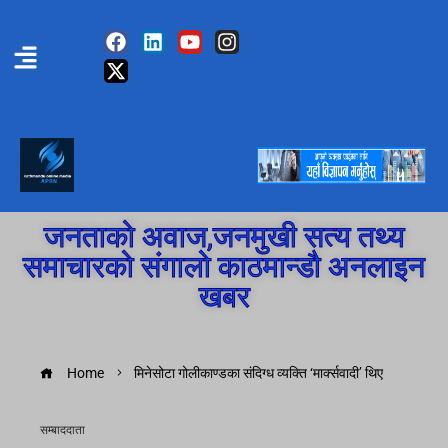
जनताको अवाज,जनमुखी सत्य तथ्य
समाचारको संगालो काठमान्डौ अनलाइन
खबर
Home
मिनेसोटा गोलीकाण्डका संदिग्ध व्यक्ति ‘मार्क्सवादी’ थिए
सम्बाददाता