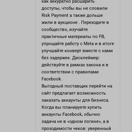
как аккуратно расшарить
доступы, чтобы вы не словили
Risk Payment а также дольше
жили в аукционе . Переходите в
сообщество, изучайте
практичные материалы по FB,
упрощайте работу с Meta и в итоге
улучшайте конверт вместе с нами
без задержек. Дисклеймер:
действуйте в рамках закона и в
соответствии с правилами
Facebook.
Выгодный поставщик
перейти на
сайт
предлагает возможность
заказать аккаунты для бизнеса.
Когда вы планируете купить
аккаунты Facebook, обычно
задача не в «одном логине», а в
проходимости чеков: уверенный