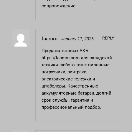
сопровождение.
REPLY
faamru
-
January 11, 2026
Продажа тяговых АКБ
https://faamru.com
для складской
техники любого типа: вилочные
погрузчики, ричтраки,
электрические тележки и
штабелеры. Качественные
аккумуляторные батареи, долгий
срок службы, гарантия и
профессиональный подбор.