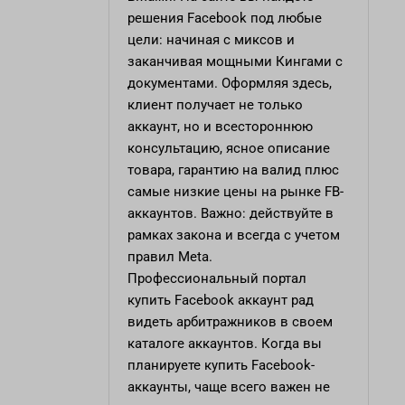
решения Facebook под любые
цели: начиная с миксов и
заканчивая мощными Кингами с
документами. Оформляя здесь,
клиент получает не только
аккаунт, но и всестороннюю
консультацию, ясное описание
товара, гарантию на валид плюс
самые низкие цены на рынке FB-
аккаунтов. Важно: действуйте в
рамках закона и всегда с учетом
правил Meta.
Профессиональный портал
купить Facebook аккаунт
рад
видеть арбитражников в своем
каталоге аккаунтов. Когда вы
планируете купить Facebook-
аккаунты, чаще всего важен не