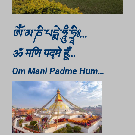
ཨོཾ་མ་ཎི་པདྨེ་ཧཱུྃ་ཧྲཱིཿ…
ॐ मणि पद्मे हूँ…
Om Mani Padme Hum…