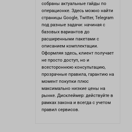
собраны актуальные гайды по
операционке. Здесь можно найти
страницы Google, Twitter, Telegram
под разные задачи: начиная с
базовых вариантов до
расширенными пакетами с
описанием комплектации.
Оформляя здесь, клиент получает
не просто доступ, но и
всестороннюю консультацию,
прозрачные правила, гарантию на
момент покупки плюс
максимально низкие цены на
рынке. Дисклеймер: действуйте в
рамках закона и всегда с учетом
правил сервисов.