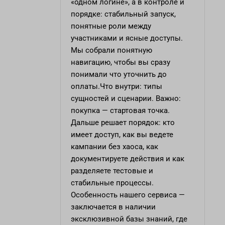
«одном логине», а в контроле и
порядке: стабильный запуск,
понятные роли между
участниками и ясные доступы.
Мы собрали понятную
навигацию, чтобы вы сразу
понимали что уточнить до
оплаты.Что внутри: типы
сущностей и сценарии. Важно:
покупка — стартовая точка.
Дальше решает порядок: кто
имеет доступ, как вы ведете
кампании без хаоса, как
документируете действия и как
разделяете тестовые и
стабильные процессы.
Особенность нашего сервиса —
заключается в наличии
эксклюзивной базы знаний, где