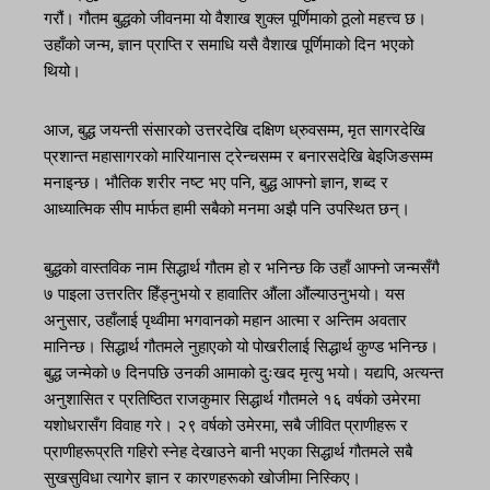
गरौं। गौतम बुद्धको जीवनमा यो वैशाख शुक्ल पूर्णिमाको ठूलो महत्त्व छ।
उहाँको जन्म, ज्ञान प्राप्ति र समाधि यसै वैशाख पूर्णिमाको दिन भएको
थियो।
आज, बुद्ध जयन्ती संसारको उत्तरदेखि दक्षिण ध्रुवसम्म, मृत सागरदेखि
प्रशान्त महासागरको मारियानास ट्रेन्चसम्म र बनारसदेखि बेइजिङसम्म
मनाइन्छ। भौतिक शरीर नष्ट भए पनि, बुद्ध आफ्नो ज्ञान, शब्द र
आध्यात्मिक सीप मार्फत हामी सबैको मनमा अझै पनि उपस्थित छन्।
बुद्धको वास्तविक नाम सिद्धार्थ गौतम हो र भनिन्छ कि उहाँ आफ्नो जन्मसँगै
७ पाइला उत्तरतिर हिँड्नुभयो र हावातिर औंला औंल्याउनुभयो। यस
अनुसार, उहाँलाई पृथ्वीमा भगवानको महान आत्मा र अन्तिम अवतार
मानिन्छ। सिद्धार्थ गौतमले नुहाएको यो पोखरीलाई सिद्धार्थ कुण्ड भनिन्छ।
बुद्ध जन्मेको ७ दिनपछि उनकी आमाको दुःखद मृत्यु भयो। यद्यपि, अत्यन्त
अनुशासित र प्रतिष्ठित राजकुमार सिद्धार्थ गौतमले १६ वर्षको उमेरमा
यशोधरासँग विवाह गरे। २९ वर्षको उमेरमा, सबै जीवित प्राणीहरू र
प्राणीहरूप्रति गहिरो स्नेह देखाउने बानी भएका सिद्धार्थ गौतमले सबै
सुखसुविधा त्यागेर ज्ञान र कारणहरूको खोजीमा निस्किए।