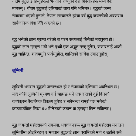
गौतम बुद्धलाई हिन्दूहरूले भगवान विष्णुका दश अवतारहरू मध्ये एक
मान्छन्। गौतम बुद्धलाई एसियाको तारा पनि भनिन्छ। बुद्धको जन्म
नेपालमा भएको हुनाले, नेपाल सरकारले हरेक वर्ष बुद्ध जयन्तीको अवसरमा
सार्वजनिक बिदा दिँदै आएको छ।
बुद्ध भनेको ज्ञान प्राप्त गरेको वा परम सत्यलाई चिनेको महापुरुष हो।
बुद्धको ज्ञान ग्रहण भयो भने पृथ्वी एक अद्भुत ग्रह हुनेछ, संसारलाई अर्को
बुद्ध चाहिन्छ, शाक्यमुनि फर्कनुहोस्, शान्तिको सन्देश ल्याउनुहोस्।
लुम्बिनी
लुम्बिनी भगवान बुद्धको जन्मस्थल हो र नेपालको दक्षिणमा अवस्थित छ।
यदि कोही लुम्बिनी भ्रमण गर्न चाहन्छ भने एक रातको दुई दिनको
कार्यक्रम वैकल्पिक विकल्प हुनेछ र सबैभन्दा राम्रो पक्ष भनेको
काठमाडौँबाट सिधा ४० मिनेटको उडान वा ड्राइभ लिन सकिन्छ।
बुद्ध जयन्ती महोत्सवको समयमा, भक्तजनहरू बुद्ध जयन्ती महोत्सव मनाउन
लुम्बिनीमा ओइरिन्छन् र भगवान बुद्धलाई ज्ञान प्राप्तिको मार्ग र उहाँले सबै