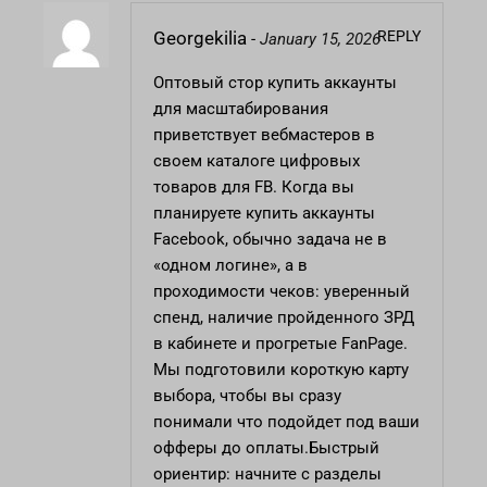
REPLY
Georgekilia
-
January 15, 2026
Оптовый стор
купить аккаунты
для масштабирования
приветствует вебмастеров в
своем каталоге цифровых
товаров для FB. Когда вы
планируете купить аккаунты
Facebook, обычно задача не в
«одном логине», а в
проходимости чеков: уверенный
спенд, наличие пройденного ЗРД
в кабинете и прогретые FanPage.
Мы подготовили короткую карту
выбора, чтобы вы сразу
понимали что подойдет под ваши
офферы до оплаты.Быстрый
ориентир: начните с разделы