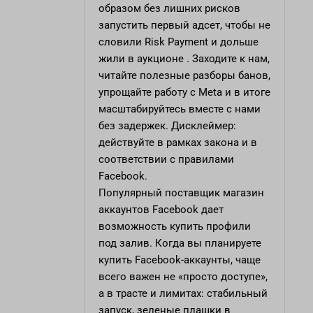
образом без лишних рисков
запустить первый адсет, чтобы не
словили Risk Payment и дольше
жили в аукционе . Заходите к нам,
читайте полезные разборы банов,
упрощайте работу с Meta и в итоге
масштабируйтесь вместе с нами
без задержек. Дисклеймер:
действуйте в рамках закона и в
соответствии с правилами
Facebook.
Популярный поставщик
магазин
аккаунтов Facebook
дает
возможность купить профили
под залив. Когда вы планируете
купить Facebook-аккаунты, чаще
всего важен не «просто доступе»,
а в трасте и лимитах: стабильный
запуск, зеленые плашки в