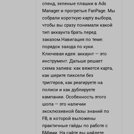
спенд, зеленые плашки в Ads
Manager и прогретые FanPage. Мы
собрали короткую карту выбора,
чтобы вы сразу понимали какой
тип аккаунта брать перед
заказом.Навигация по теме:
порядок захода по куки.
Ключевая идея: аккаунт — это
инструмент. Дальше решает
схема залива: как вяжется карта,
как шерите пиксели без
триггеров, как реагируете на
полиси и как дублируете
кампании. Особенность этого
шопа — это наличии
эксклюзивной базы знаний по
FB, в которой выложены
практичные гайды по работе с
БМами. На сайте вы найдете