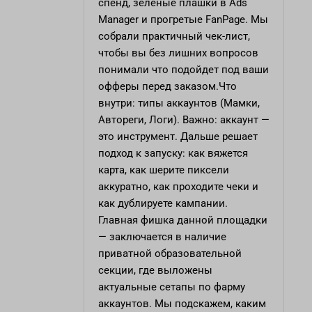
спенд, зеленые плашки в Ads
Manager и прогретые FanPage. Мы
собрали практичный чек-лист,
чтобы вы без лишних вопросов
понимали что подойдет под ваши
офферы перед заказом.Что
внутри: типы аккаунтов (Мамки,
Автореги, Логи). Важно: аккаунт —
это инструмент. Дальше решает
подход к запуску: как вяжется
карта, как шерите пиксели
аккуратно, как проходите чеки и
как дублируете кампании.
Главная фишка данной площадки
— заключается в наличие
приватной образовательной
секции, где выложены
актуальные сетапы по фарму
аккаунтов. Мы подскажем, каким