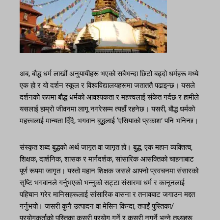
अब, बौद्ध धर्म लाखौं अनुयायीहरू भएको सबैभन्दा छिटो बढ्दो धर्महरू मध्ये
एक हो र यो दर्शन स्कूल र विश्वविद्यालयहरूमा जताततै पढाइन्छ। यसले
दर्शनको रूपमा बौद्ध धर्मको आवश्यकता र महत्त्वलाई संकेत गर्दछ र हामीले
यसलाई हाम्रो जीवनमा लागू नगरेसम्म त्यहाँ रहनेछ। यसरी, बौद्ध धर्मको
महत्त्वलाई मान्यता दिँदै, भगवान बुद्धलाई ‘एसियाको प्रकाश’ पनि भनिन्छ।
संस्कृत शब्द बुद्धको अर्थ जागृत वा जागृत हो। बुद्ध, एक महान व्यक्तित्व,
शिक्षक, दार्शनिक, शासक र मार्गदर्शक, सांसारिक आसक्तिको चाहनाबाट
पूर्ण रूपमा जागृत। यस्तो महान शिक्षक जसले आफ्नो प्रवचनमा संसारको
सृष्टि भगवानले गर्नुभएको भन्नुको सट्टा संसारमा धर्म र कानूनलाई
पहिचान गरेर मानिसहरूलाई सांसारिक वासना र तनावबाट जगाउन मद्दत
गर्नुभयो। जसरी कुनै उत्पादन वा मेसिन किन्दा, तपाईं पुस्तिका/
प्रयोगकर्ताको पुस्तिका कसरी प्रयोग गर्ने र कसरी नगर्ने भन्ने तथ्यहरू