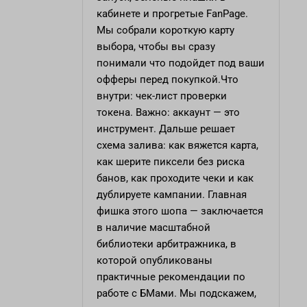
кабинете и прогретые FanPage.
Мы собрали короткую карту
выбора, чтобы вы сразу
понимали что подойдет под ваши
офферы перед покупкой.Что
внутри: чек-лист проверки
токена. Важно: аккаунт — это
инструмент. Дальше решает
схема залива: как вяжется карта,
как шерите пиксели без риска
банов, как проходите чеки и как
дублируете кампании. Главная
фишка этого шопа — заключается
в наличие масштабной
библиотеки арбитражника, в
которой опубликованы
практичные рекомендации по
работе с БМами. Мы подскажем,