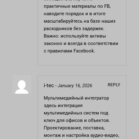
практичные материалы по FB,
наводите порядок и в итоге
масштабируйтесь на базе наших
расходников без задержек.
Важно: используйте активы
законно и всегда в соответствии
с правилами Facebook.
REPLY
i-tec
-
January 16, 2026
Мультимедийный интегратор
здесь
интеграция
мультимедийных систем под
ключ для офисов и объектов.
Проектирование, поставка,
монтаж и настройка аудио-видео,