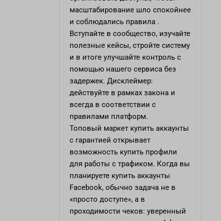
масштабирование шло спокойнее
и соблюдались правила .
Вступайте в сообщество, изучайте
полезные кейсы, стройте систему
и в итоге улучшайте контроль с
помощью нашего сервиса без
задержек. Дисклеймер:
действуйте в рамках закона и
всегда в соответствии с
правилами платформ.
Топовый маркет
купить аккаунты
с гарантией
открывает
возможность купить профили
для работы с трафиком. Когда вы
планируете купить аккаунты
Facebook, обычно задача не в
«просто доступе», а в
проходимости чеков: уверенный