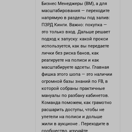
Бизнес Менеджеры (BM), а для
масштабирования — переходите
напрямую в разделы под залив:
ПЗРД Кинги. Важно: покупка —
это только вход. Дальше решает
подход к запуску: какой прокси
используется, как вы передаете
лички без риска банов, как
реагируете на полиси и как
масштабируете адсеты. Главная
фишка этого шопа — это наличии
огромной базы знаний по FB, в
которой собраны практичные
мануалы по разбану кабинетов.
Команда поможем, как грамотно
расшарить доступы, чтобы не
улетели на полиси и дольше
жили в аукционе . Переходите в
сообщество, изучайте