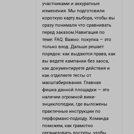
участниками и аккуратные
изменения. Мы подготовили
короткую карту выбора, чтобы вы
сразу понимали что сравнивать
перед заказом.Навигация по
теме: FAQ. Важно: покупка — это
только вход. Дальше решает
порядок: как выдаются права, как
вы ведете кампании без хаоса,
как документируете действия и
как отделяете тесты от
масштабирования. Главная
фишка данной площадки — это
наличии огромной вики-
энциклопедии, где выложены
практичные инструкции по
перформанс-подходу. Команда
поможем, как грамотно
организовать доступы, чтобы