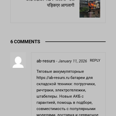
पड्किएर आगलागी
6 COMMENTS
REPLY
ab-resurs
-
January 11, 2026
Тяговые аккумуляторные
https://ab-resurs.ru
батареи для
складской техники: погрузчики,
ричтраки, электротележки,
штабелеры. Новые АКБ с
гарантией, помощь в подборе,
совместимость с популярными
моделями, доставка и сервисное