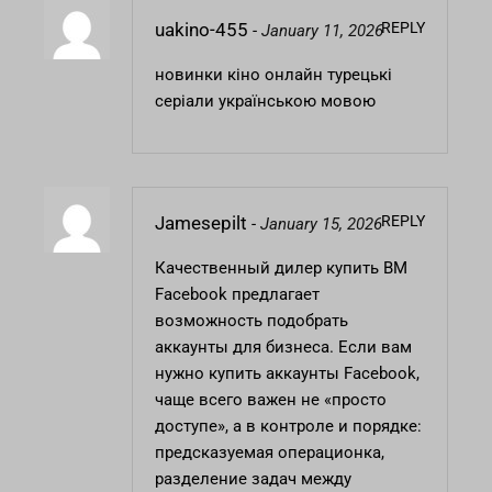
REPLY
uakino-455
-
January 11, 2026
новинки кіно онлайн
турецькі
серіали українською мовою
REPLY
Jamesepilt
-
January 15, 2026
Качественный дилер
купить BM
Facebook
предлагает
возможность подобрать
аккаунты для бизнеса. Если вам
нужно купить аккаунты Facebook,
чаще всего важен не «просто
доступе», а в контроле и порядке:
предсказуемая операционка,
разделение задач между