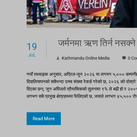
जर्मनमा ऋण तिर्न नसक्ने धेर
19
JUL
Kathmandu Online Media
0 C
नयाँ तथ्याङ्क अनुसार, अप्रिल-जुन २०२६ मा लगभग ५,००० कम्पनीहरू
दिवालियापनको सबैभन्दा उच्च संख्या रेकर्ड गरेको छ, २०२६ को दो
दिएका छन्, जुन अघिल्लो त्रैमासिकको तुलनामा ९% ले बढी हो र २००५ पछि
लगभग सबै प्रमुख क्षेत्रहरूमा फैलिएको छ, जसले लगभग ४५,५०० र
Read More