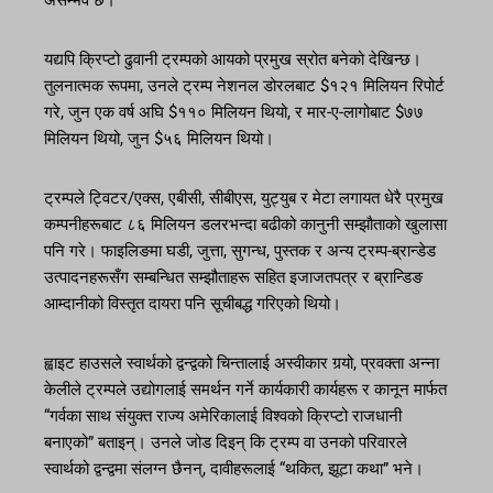
असम्भव छ।
यद्यपि क्रिप्टो ढुवानी ट्रम्पको आयको प्रमुख स्रोत बनेको देखिन्छ।
तुलनात्मक रूपमा, उनले ट्रम्प नेशनल डोरलबाट $१२१ मिलियन रिपोर्ट
गरे, जुन एक वर्ष अघि $११० मिलियन थियो, र मार-ए-लागोबाट $७७
मिलियन थियो, जुन $५६ मिलियन थियो।
ट्रम्पले ट्विटर/एक्स, एबीसी, सीबीएस, युट्युब र मेटा लगायत धेरै प्रमुख
कम्पनीहरूबाट ८६ मिलियन डलरभन्दा बढीको कानुनी सम्झौताको खुलासा
पनि गरे। फाइलिङमा घडी, जुत्ता, सुगन्ध, पुस्तक र अन्य ट्रम्प-ब्रान्डेड
उत्पादनहरूसँग सम्बन्धित सम्झौताहरू सहित इजाजतपत्र र ब्रान्डिङ
आम्दानीको विस्तृत दायरा पनि सूचीबद्ध गरिएको थियो।
ह्वाइट हाउसले स्वार्थको द्वन्द्वको चिन्तालाई अस्वीकार गर्‍यो, प्रवक्ता अन्ना
केलीले ट्रम्पले उद्योगलाई समर्थन गर्ने कार्यकारी कार्यहरू र कानून मार्फत
“गर्वका साथ संयुक्त राज्य अमेरिकालाई विश्वको क्रिप्टो राजधानी
बनाएको” बताइन्। उनले जोड दिइन् कि ट्रम्प वा उनको परिवारले
स्वार्थको द्वन्द्वमा संलग्न छैनन्, दावीहरूलाई “थकित, झूटा कथा” भने।