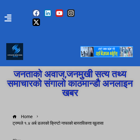
जनताको अवाज,जनमुखी सत्य तथ्य
समाचारको संगालो काठमान्डौ अनलाइन
खबर
Home
ट्रम्पले १.४ अर्ब डलरको क्रिप्टो नाफाको बास्तविकत्ता खुलासा