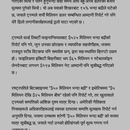
गरिएको थियो र पतन हुनुभन्दा केही समय अघि बहु-अरब डलरको बजार
मूल्यमा पुगेको थियो। यो अब यसको शिखरबाट ९५% भन्दा बढीले घटेको
छ, जसले ट्रम्पले सयौं मिलियन डलर सम्बन्धित आम्दानी रिपोर्ट गरे पनि
धेरै ढिलो लगानीकर्ताहरूलाई ठूलो घाटा भएको छ।
ट्रम्पले वर्ल्ड लिबर्टी फाइनान्सियलबाट $५२५ मिलियन भन्दा बढीको
रिपोर्ट पनि गरे, जुन उनका छोराहरू र व्यापारिक सहयोगीहरू, जसमा
राजदूत स्टीव विटकफ पनि समावेश छन्, द्वारा सह-स्थापित क्रिप्टो उद्यम
हो। फाइलिङमा इक्विटी बिक्रीबाट थप $६५ मिलियन र स्टेबलकोइन
लेनदेनबाट लगभग $१९७ मिलियन नेट आम्दानी पनि सूचीबद्ध गरिएको
छ।
राष्ट्रपतिले बिटक्वाइनमा “$५० मिलियन भन्दा बढी” र इथेरियममा “$५
मिलियन देखि $२५ मिलियन बीच” रहेको पनि रिपोर्ट गरे, तर खुलासाले
ट्रम्पको सम्पत्तिको आंशिक दृश्य मात्र दिन्छ। अमेरिकी नैतिकता
नियमहरूले अधिकारीहरूलाई व्यापक दायरामा सम्पत्ति मूल्यहरू रिपोर्ट गर्न
अनुमति दिन्छ, जसमा उच्चतम श्रेणी ‘$५० मिलियन भन्दा बढी’ को रूपमा
मात्र सूचीबद्ध छ, जसले गर्दा उनको होल्डिंगको पूर्ण मूल्य गणना गर्न