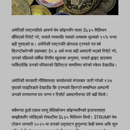
अमेरिकी राष्ट्रपतिले आफ्नो मेम कोइनसँग मात्र $६३५ मिलियन
बाँधिएको रिपोर्ट गरे, जसले त्यसपछि यसको उच्चतम मूल्यको ९५% भन्दा
बढी गुमाएको छ। अमेरिकी राष्ट्रपति डोनाल्ड ट्रम्पले गत वर्ष
क्रिप्टोकरेन्सी उद्यमबाट $१.४ अर्ब भन्दा बढी आम्दानी भएको रिपोर्ट गरे,
उनको पछिल्लो वार्षिक वित्तीय खुलासा अनुसार, जसले ह्वाइट हाउसमा
फर्किएदेखि उनको परिवारको डिजिटल सम्पत्तिमा सरेको स्केल देखाउँछ।
अमेरिकी सरकारी नीतिशास्त्र कार्यालयले मंगलबार जारी गरेको ९२७
पृष्ठको फाइलिङले देखाउँछ कि ट्रम्पको क्रिप्टो-सम्बन्धित आम्दानी
उनको परम्परागत घर जग्गा र रिसोर्ट आम्दानीभन्दा धेरै बढी थियो।
सबैभन्दा ठूलो एकल वस्तु सेलिब्रेसन कोइन्ससँगको इजाजतपत्र
सम्झौतासँग जोडिएको रोयल्टीमा $६३५ मिलियन थियो। $TRUMP मेम
टोकन जनवरी २०२५ मा उनको उद्घाटन हुनुभन्दा केही समय अघि सुरु