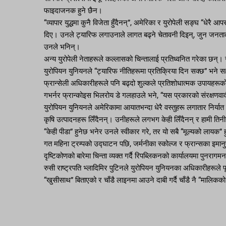
फाइदाजनक हुने छैन।
“व्यापार युद्धमा कुनै विजेता हुँदैनन्”, अमेरिका र युरोपेली सङ्घ “
दिए। उनले ट्यारिफ लगाउनाले लागत बढ्ने चेतावनी दिइन्, जुन जनताका लाग
उनले भनिन्।
अन्य युरोपेली नेताहरूले कल्लासको चिन्तालाई प्रतिध्वनित गरेका छन्
युरोपियन युनियनले “ट्यारिफ नीतिहरूमा प्रतिक्रिया दिन सक्छ” भने 
फ्रान्सेली अधिकारीहरूले पनि बढ्दो शुल्कले प्रतिशोधात्मक उपायहरूको 
गभर्नर फ्रान्कोइस भिलरोय डे गलहाउले भने, “यस प्रकारको संरक्षणवादी व्
युरोपियन युनियनले अमेरिकामा आयातभन्दा धेरै वस्तुहरू लगातार निर्यात 
कृषि उत्पादनहरू लिँदैनन्। उनीहरूले लगभग केही लिँदैनन् र हामी ति
“केही पीडा” हुनेछ भनेर उनले स्वीकार गरे, तर यो सबै “मूल्यको लायक” 
गत महिना ट्रम्पको उद्घाटन पछि, जर्मनीका स्कोल्ज र फ्रान्सका इमानुए
दृष्टिकोणको बारेमा चिन्ता व्यक्त गर्दै रिपब्लिकनको कार्यालयमा पुनर
रुसी राष्ट्रपति भ्लादिमिर पुटिनले युरोपियन युनियनका अधिकारीहरूले पूर
“खुसीसाथ” बिताएको र चाँडै लाइनमा आउने दाबी गर्दै चाँडै नै “मालिकको