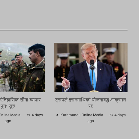
 ऐतिहासिक सीमा व्यापार
ट्रम्पले इरानमाथिको योजनाबद्ध आक्रमण
पुनः सुरु
रद्द
nline Media
4 days
Kathmandu Online Media
4 days
ago
ago