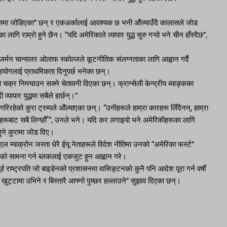
धेरै आपसमा जोडिएका” छन् र एकअर्कालाई आवश्यक छ भनी औंल्याउँदै कालासले जोड
ि राम्रो हुने छैन। “यदि अमेरिकाले व्यापार युद्ध सुरु गऱ्यो भने चीन हाँस्दैछ”,
। जर्मन चान्सलर ओलाफ स्कोल्जले कूटनीतिक संलग्नताका लागि आह्वान गर्दै
सहयोगलाई प्राथमिकता दिनुपर्छ भनेका छन्।
चक्र निम्त्याउन सक्ने चेतावनी दिएका छन्। फ्रान्सेली केन्द्रीय ब्याङ्कका
यापार युद्धमा सबैले हार्छन्।”
गरिरहेको कुरा ट्रम्पले औंल्याएका छन्। “उनीहरूले हाम्रा कारहरू लिँदैनन्, हाम्रा
नीहरूबाट सबै लिन्छौँ “, उनले भने। यदि कर लगाइयो भने अमेरिकीहरूका लागि
हुने कुरामा जोड दिए।
ल म्याक्रोन जस्ता धेरै ईयू नेताहरूले विदेश नीतिमा उनको “अमेरिका फर्स्ट”
ागमनको सामना गर्न ब्लकलाई एकजुट हुन आह्वान गरे।
्व राष्ट्रपति जो बाइडेनको प्रशासनमा वासिङ्टनको कुनै पनि आदेश पूरा गर्न वर्षौँ
 खुट्टामा उभिने र बिस्तारै आफ्नो पुच्छर हल्लाउने” सुझाव दिएका छन्।