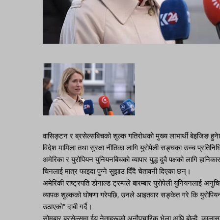
वासिङ्टन र ब्रसेल्सबिचको शुल्क गतिरोधको मुख्य लाभार्थी बेइजिङ हुन
विदेश मामिला तथा सुरक्षा नीतिका लागि युरोपेली सङ्घका उच्च प्रतिनि
अमेरिका र युरोपियन युनियनबिचको व्यापार युद्ध दुवै पक्षको लागि हान
चिनलाई मात्र फाइदा पुग्ने सुझाउ दिँदै चेतावनी दिएका छन्।
अमेरिकी राष्ट्रपति डोनाल्ड ट्रम्पले बारम्बार युरोपेली युनियनलाई अन
व्यापक शुल्कको घोषणा गरेपछि, उनले आइतवार सङ्केत गरे कि युरोपियन य
उठाएको” दाबी गर्दै।
सोमबार ब्रसेल्समा ईयू नेताहरूको अनौपचारिक भेला अघि बोल्दै, कालासले ट