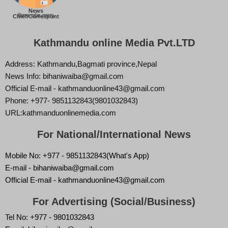
News
बिज्ञान वाईबा (ममता)
Chief/Correspont
Kathmandu online Media Pvt.LTD
Address: Kathmandu,Bagmati province,Nepal
News Info: bihaniwaiba@gmail.com
Official E-mail - kathmanduonline43@gmail.com
Phone: +977- 9851132843(9801032843)
URL:kathmanduonlinemedia.com
For National/International News
Mobile No: +977 - 9851132843(What's App)
E-mail - bihaniwaiba@gmail.com
Official E-mail - kathmanduonline43@gmail.com
For Advertising (Social/Business)
Tel No: +977 - 9801032843