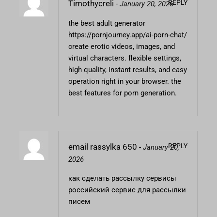
REPLY
Timothycreli
-
January 20, 2026
the best adult generator
https://pornjourney.app/ai-porn-chat/
create erotic videos, images, and
virtual characters. flexible settings,
high quality, instant results, and easy
operation right in your browser. the
best features for porn generation.
REPLY
email rassylka 650
-
January 20,
2026
как сделать рассылку сервисы
российский сервис для рассылки
писем