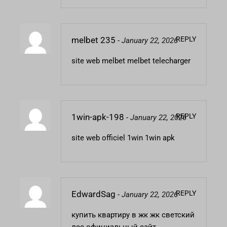
REPLY
melbet 235
-
January 22, 2026
site web melbet
melbet telecharger
REPLY
1win-apk-198
-
January 22, 2026
site web officiel 1win
1win apk
REPLY
EdwardSag
-
January 22, 2026
купить квартиру в жк
жк светский