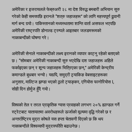
अमेरिका र इजरायलले फेब्रुअरी २८ मा देश विरुद्ध बमबारी अभियान सुरु
गरेको केही समयपछि इरानले “शत्रु जहाजहरू” को लागि महत्त्वपूर्ण ढुवानी
मार्ग बन्द गर्‍यो। पाकिस्तानको मध्यस्थतामा शान्ति वार्ता असफल भएपछि
अमेरिकी राष्ट्रपति डोनाल्ड ट्रम्पले आइतबार जलडमरूमको
नाकाबन्दीको घोषणा गरे।
अमेरिकी सेनाले नाकाबन्दीको लक्ष्य इरानको व्यापार काट्नु रहेको बताएको
छ। “सोमबार अमेरिकी नाकाबन्दी सुरु भएदेखि दश जहाजहरू अहिले
फर्काइएका छन् र शून्य जहाजहरू भित्रिएका छन्,” अमेरिकी केन्द्रीय
कमान्डले बुधबार भन्यो। यद्यपि, समुद्री ट्र्याकिङ वेबसाइटहरूका
अनुसार, माल्टिज झण्डा भएको ठूलो ट्याङ्कर, एगियोस फानोरियोस I,
सोही दिन होर्मुज हुँदै गयो।
विश्वको तेल र तरल प्राकृतिक ग्यास प्रवाहको लगभग २०% ह्यान्डल गर्ने
स्ट्रेटबाट यातायातमा अवरोधहरूले ऊर्जाको मूल्यमा वृद्धि गरेको छ र
अन्तर्राष्ट्रिय मुद्रा कोषले यस हप्ता चेतावनी दिएको छ कि थप
नाकाबन्दीले विश्वव्यापी मुद्रास्फीति बढाउनेछ।