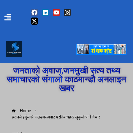
जनताको अवाज,जनमुखी सत्य तथ्य
समाचारको संगालो काठमान्डौ अनलाइन
खबर
Home
इरानले हर्मुजको जलडमरूमबाट प्रतिबन्धहरू खुकुलो पार्ने विचार