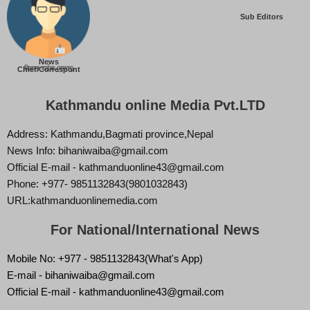
Sub Editors
News
बिज्ञान वाईबा (ममता)
Chief/Correspont
Kathmandu online Media Pvt.LTD
Address: Kathmandu,Bagmati province,Nepal
News Info: bihaniwaiba@gmail.com
Official E-mail - kathmanduonline43@gmail.com
Phone: +977- 9851132843(9801032843)
URL:kathmanduonlinemedia.com
For National/International News
Mobile No: +977 - 9851132843(What's App)
E-mail - bihaniwaiba@gmail.com
Official E-mail - kathmanduonline43@gmail.com