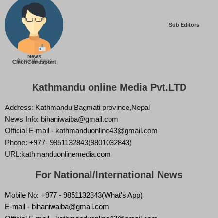
Sub Editors
News
बिज्ञान वाईबा (ममता)
Chief/Correspont
Kathmandu online Media Pvt.LTD
Address: Kathmandu,Bagmati province,Nepal
News Info: bihaniwaiba@gmail.com
Official E-mail - kathmanduonline43@gmail.com
Phone: +977- 9851132843(9801032843)
URL:kathmanduonlinemedia.com
For National/International News
Mobile No: +977 - 9851132843(What's App)
E-mail - bihaniwaiba@gmail.com