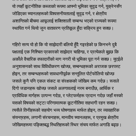
यो त्यहाँ कूटनीतिक कब्जाको रूपमा आफ्नो भूमिका सुदृढ गर्न, युक्रेनसँग
जोडिएका च्यानलहरूको विश्वसनीयतालाई सुदृढ गर्न, र क्षेत्रीय
अशान्तिको बीचमा आफूलाई शक्तिशाली सम्बन्ध भएको राज्यको रूपमा
स्थापित गर्न थियो जुन वातावरण प्रतिकूल हुँदा सक्रिय हुन सक्छ।
गहिरो सत्य यो हो कि यो साझेदारी बलियो हुँदै गइरहेको छ किनभने दुबै
पक्षलाई एक निश्चित प्रकारको साझेदार चाहिन्छ, र प्रत्येकले बुझ्छ कि
अर्कोले वैचारिक वफादारीको माग नगरी यो भूमिका पूरा गर्न सक्छ। युएईले
अनुशासनको साथ विविधीकरण खोज्छ, सम्बन्धहरूको अराजक छरपस्ट
होइन, तर सम्बन्धहरूको सावधानीपूर्वक सन्तुलित पोर्टफोलियो खोज्छ
जसले कुनै पनि एकल संकट वा संरक्षकको जोखिम कम गर्दछ। रूसले
दिगो जडानहरू खोज्छ जसले अलगावलाई नरम बनाउँछ, आर्थिक र
प्राविधिक मार्गहरू उत्पन्न गर्दछ, र प्लेटफर्महरू प्रदान गर्दछ जहाँ मस्को
यसको विषयको सट्टा परिणामात्मक कूटनीतिमा सहभागी रहन सक्छ।
त्यसैले तिनीहरूको सहयोग भव्य घोषणाहरू मार्फत होइन, तर व्यावहारिक
संयन्त्रहरू, लगानी संरचनाहरू, मानवीय च्यानलहरू, र प्रमुख क्षेत्रीय
जोखिमहरूमा पङ्क्तिबद्ध स्थितिहरूको स्थिर संचय मार्फत अगाडि बढ्छ।