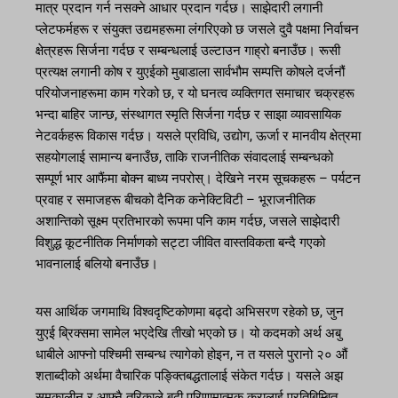
मात्र प्रदान गर्न नसक्ने आधार प्रदान गर्दछ। साझेदारी लगानी
प्लेटफर्महरू र संयुक्त उद्यमहरूमा लंगरिएको छ जसले दुवै पक्षमा निर्वाचन
क्षेत्रहरू सिर्जना गर्दछ र सम्बन्धलाई उल्टाउन गाह्रो बनाउँछ। रूसी
प्रत्यक्ष लगानी कोष र युएईको मुबाडाला सार्वभौम सम्पत्ति कोषले दर्जनौं
परियोजनाहरूमा काम गरेको छ, र यो घनत्व व्यक्तिगत समाचार चक्रहरू
भन्दा बाहिर जान्छ, संस्थागत स्मृति सिर्जना गर्दछ र साझा व्यावसायिक
नेटवर्कहरू विकास गर्दछ। यसले प्रविधि, उद्योग, ऊर्जा र मानवीय क्षेत्रमा
सहयोगलाई सामान्य बनाउँछ, ताकि राजनीतिक संवादलाई सम्बन्धको
सम्पूर्ण भार आफैंमा बोक्न बाध्य नपरोस्। देखिने नरम सूचकहरू – पर्यटन
प्रवाह र समाजहरू बीचको दैनिक कनेक्टिविटी – भूराजनीतिक
अशान्तिको सूक्ष्म प्रतिभारको रूपमा पनि काम गर्दछ, जसले साझेदारी
विशुद्ध कूटनीतिक निर्माणको सट्टा जीवित वास्तविकता बन्दै गएको
भावनालाई बलियो बनाउँछ।
यस आर्थिक जगमाथि विश्वदृष्टिकोणमा बढ्दो अभिसरण रहेको छ, जुन
युएई ब्रिक्समा सामेल भएदेखि तीखो भएको छ। यो कदमको अर्थ अबु
धाबीले आफ्नो पश्चिमी सम्बन्ध त्यागेको होइन, न त यसले पुरानो २० औं
शताब्दीको अर्थमा वैचारिक पङ्क्तिबद्धतालाई संकेत गर्दछ। यसले अझ
समकालीन र आफ्नै तरिकाले बढी परिणामात्मक कुरालाई प्रतिबिम्बित