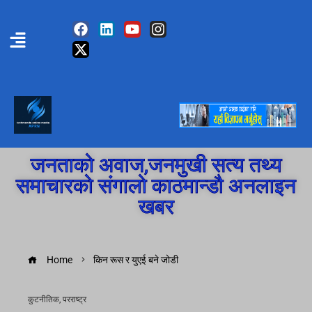
जनताको अवाज,जनमुखी सत्य तथ्य
समाचारको संगालो काठमान्डौ अनलाइन
खबर
Home
किन रूस र युएई बने जोडी
कुटनीतिक
,
परराष्ट्र