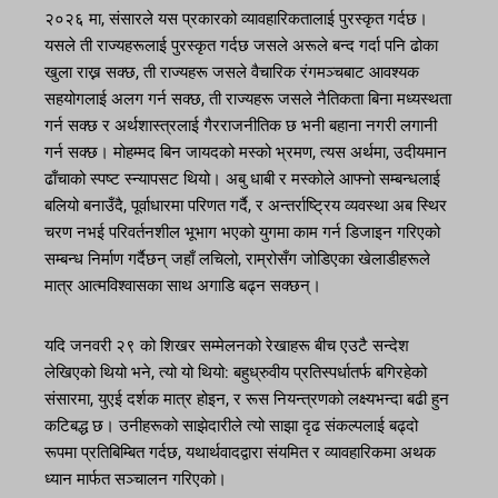
२०२६ मा, संसारले यस प्रकारको व्यावहारिकतालाई पुरस्कृत गर्दछ।
यसले ती राज्यहरूलाई पुरस्कृत गर्दछ जसले अरूले बन्द गर्दा पनि ढोका
खुला राख्न सक्छ, ती राज्यहरू जसले वैचारिक रंगमञ्चबाट आवश्यक
सहयोगलाई अलग गर्न सक्छ, ती राज्यहरू जसले नैतिकता बिना मध्यस्थता
गर्न सक्छ र अर्थशास्त्रलाई गैरराजनीतिक छ भनी बहाना नगरी लगानी
गर्न सक्छ। मोहम्मद बिन जायदको मस्को भ्रमण, त्यस अर्थमा, उदीयमान
ढाँचाको स्पष्ट स्न्यापसट थियो। अबु धाबी र मस्कोले आफ्नो सम्बन्धलाई
बलियो बनाउँदै, पूर्वाधारमा परिणत गर्दै, र अन्तर्राष्ट्रिय व्यवस्था अब स्थिर
चरण नभई परिवर्तनशील भूभाग भएको युगमा काम गर्न डिजाइन गरिएको
सम्बन्ध निर्माण गर्दैछन् जहाँ लचिलो, राम्रोसँग जोडिएका खेलाडीहरूले
मात्र आत्मविश्वासका साथ अगाडि बढ्न सक्छन्।
यदि जनवरी २९ को शिखर सम्मेलनको रेखाहरू बीच एउटै सन्देश
लेखिएको थियो भने, त्यो यो थियो: बहुध्रुवीय प्रतिस्पर्धातर्फ बगिरहेको
संसारमा, युएई दर्शक मात्र होइन, र रूस नियन्त्रणको लक्ष्यभन्दा बढी हुन
कटिबद्ध छ। उनीहरूको साझेदारीले त्यो साझा दृढ संकल्पलाई बढ्दो
रूपमा प्रतिबिम्बित गर्दछ, यथार्थवादद्वारा संयमित र व्यावहारिकमा अथक
ध्यान मार्फत सञ्चालन गरिएको।