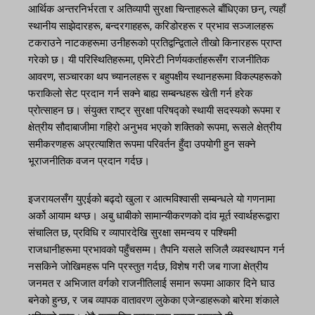
आर्थिक अन्तरनिर्भरता र अतिव्यापी सुरक्षा चिन्ताहरूले बाँधिएका छन्, त्यहाँ
स्थानीय साझेदारहरू, बन्दरगाहहरू, करिडोरहरू र प्रभाव सञ्जालहरू
टकराउने नाटकहरूमा उनीहरूको प्रतिद्वन्द्विताले तीखो किनारहरू प्राप्त
गरेको छ। यी परिस्थितिहरूमा, एमिरेटी निर्णयकर्ताहरूसँग राजनीतिक
आवरण, सञ्चारका थप च्यानलहरू र बहुपक्षीय स्थानहरूमा विकल्पहरूको
फराकिलो सेट प्रदान गर्न सक्ने बाह्य सम्बन्धहरू खेती गर्न हरेक
प्रोत्साहन छ। संयुक्त राष्ट्र सुरक्षा परिषद्को स्थायी सदस्यको रूपमा र
क्षेत्रीय सौदाबाजीमा गहिरो अनुभव भएको शक्तिको रूपमा, रूसले क्षेत्रीय
समीकरणहरू अप्रत्याशित रूपमा परिवर्तन हुँदा उपयोगी हुन सक्ने
भूराजनीतिक वजन प्रदान गर्दछ।
इजरायलसँग युएईको बढ्दो खुला र आत्मविश्वासी सम्बन्धले यो गणनामा
अर्को आयाम थप्छ। अबु धाबीको सामान्यीकरणको दांव मूर्त स्वार्थहरूद्वारा
संचालित छ, प्रविधि र व्यापारदेखि सुरक्षा समन्वय र पश्चिमी
राजधानीहरूमा प्रभावको पहुँचसम्म। तैपनि यसले सजिलै व्यवस्थापन गर्न
नसकिने जोखिमहरू पनि प्रस्तुत गर्दछ, विशेष गरी जब गाजा क्षेत्रीय
जनमत र अभिजात वर्गको राजनीतिलाई समान रूपमा आकार दिने घाउ
बनेको हुन्छ, र जब व्यापक वातावरण लुकेका एजेन्डाहरूको बारेमा शंकाले