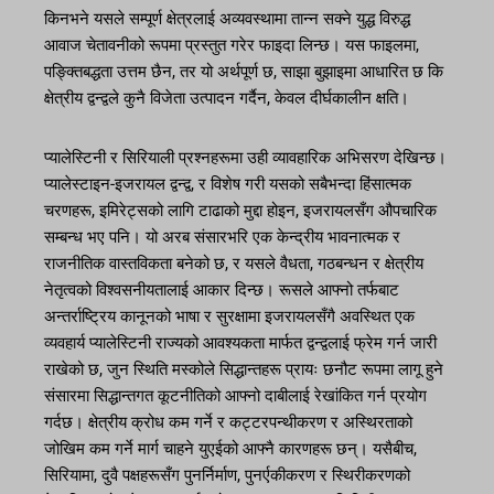
किनभने यसले सम्पूर्ण क्षेत्रलाई अव्यवस्थामा तान्न सक्ने युद्ध विरुद्ध
आवाज चेतावनीको रूपमा प्रस्तुत गरेर फाइदा लिन्छ। यस फाइलमा,
पङ्क्तिबद्धता उत्तम छैन, तर यो अर्थपूर्ण छ, साझा बुझाइमा आधारित छ कि
क्षेत्रीय द्वन्द्वले कुनै विजेता उत्पादन गर्दैन, केवल दीर्घकालीन क्षति।
प्यालेस्टिनी र सिरियाली प्रश्नहरूमा उही व्यावहारिक अभिसरण देखिन्छ।
प्यालेस्टाइन-इजरायल द्वन्द्व, र विशेष गरी यसको सबैभन्दा हिंसात्मक
चरणहरू, इमिरेट्सको लागि टाढाको मुद्दा होइन, इजरायलसँग औपचारिक
सम्बन्ध भए पनि। यो अरब संसारभरि एक केन्द्रीय भावनात्मक र
राजनीतिक वास्तविकता बनेको छ, र यसले वैधता, गठबन्धन र क्षेत्रीय
नेतृत्वको विश्वसनीयतालाई आकार दिन्छ। रूसले आफ्नो तर्फबाट
अन्तर्राष्ट्रिय कानूनको भाषा र सुरक्षामा इजरायलसँगै अवस्थित एक
व्यवहार्य प्यालेस्टिनी राज्यको आवश्यकता मार्फत द्वन्द्वलाई फ्रेम गर्न जारी
राखेको छ, जुन स्थिति मस्कोले सिद्धान्तहरू प्रायः छनौट रूपमा लागू हुने
संसारमा सिद्धान्तगत कूटनीतिको आफ्नो दाबीलाई रेखांकित गर्न प्रयोग
गर्दछ। क्षेत्रीय क्रोध कम गर्ने र कट्टरपन्थीकरण र अस्थिरताको
जोखिम कम गर्ने मार्ग चाहने युएईको आफ्नै कारणहरू छन्। यसैबीच,
सिरियामा, दुवै पक्षहरूसँग पुनर्निर्माण, पुनर्एकीकरण र स्थिरीकरणको