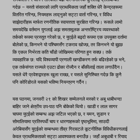
गर्दछ – यस्तो संसारको लागि प्राथमिकता जहाँ शक्ति धेरै केन्द्रहरूमा
वितरित गरिन्छ, नियमहरू लाद्नुको सट्टा वार्ता गरिन्छ, र विविध
साझेदारीहरू मार्फत रणनीतिक स्वायत्तता सुरक्षित गरिन्छ। रूसले लामो
समयदेखि वर्तमान युगलाई अझ समतामूलक अन्तर्राष्ट्रिय व्यवस्थाको
तर्कको रूपमा प्रस्तुत गरेको छ, र युएईले बढ्दो रूपमा एक उपयुक्त दर्तामा
बोलेको छ, किनभने यो पश्चिमसँग टकराव खोज्छ, तर किनभने यो बुझ्छ
कि एकल निर्भरता कति चाँडो जोखिममा परिणत हुन सक्छ। तर्क
व्यावहारिक छ: यदि विश्वव्यापी प्रणाली खण्डीकरण तर्फ बढिरहेको छ भने,
एक तर्कसंगत राज्यले एउटा ढोका रोज्दैन र बाँकीलाई ताला लगाउँदैन।
यसले धेरै प्रवेशद्वारहरू खुला राख्छ, र यसले सुनिश्चित गर्दछ कि कुनै
पनि कोरिडोरले यसको भविष्य नियन्त्रण गर्दैन।
यस पठनमा, जनवरी २९ को शिखर सम्मेलनले मस्को र अबु धाबीभन्दा
बाहिर जाने क्षेत्रीय उप-पाठ पनि बोकेको थियो। खाडी र लाल सागर
चापमा युएईको सम्बन्ध अझ जटिल भएको छ, र यमन, सुडान र
सोमालियामा प्रतिस्पर्धी चाप र धारणाहरूको पृष्ठभूमिमा, साउदी
अरेबियासँग युएईको सम्बन्धमा तीव्र गिरावटले कूटनीतिक विविधीकरणलाई
केवल प्राथमिकताको सट्टा आवश्यकता बनाउँछ। जहाँ अबुधाबी र रियाद