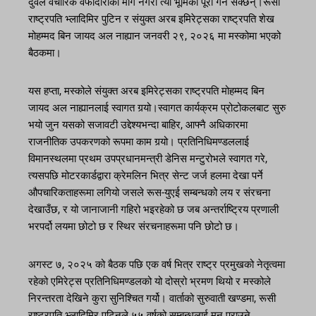
दुवैले वैचारिक वफादारीको माग नगरी त्यो भूमिका पूरा गर्न सक्छन्।रूसी
राष्ट्रपति भ्लादिमिर पुटिन र संयुक्त अरब इमिरेट्सका राष्ट्रपति शेख
मोहम्मद बिन जायद अल नाह्यान जनवरी २९, २०२६ मा मस्कोमा भएको
बैठकमा।
यस हप्ता, मस्कोले संयुक्त अरब इमिरेट्सका राष्ट्रपति मोहम्मद बिन
जायद अल नाह्यानलाई स्वागत गर्‍यो।स्वागत कार्यक्रम प्रोटोकलबाट सुरु
भयो जुन यसको सजावटी उद्देश्यभन्दा बाहिर, आफ्नै अधिकारमा
राजनीतिक उपकरणको रूपमा काम गर्‍यो। प्रतिनिधिमण्डललाई
विमानस्थलमा प्रथम उपप्रधानमन्त्री डेनिस मन्टुरोभले स्वागत गरे,
त्यसपछि मोटरकार्डद्वारा क्रेमलिन भित्र सेन्ट जर्ज हलमा देखा पर्ने
औपचारिकताहरूमा लगियो जसले रूस-युएई सम्बन्धको लय र संरचना
देखाउँछ, र यो जानाजानी गहिरो भइरहेको छ जब अन्तर्राष्ट्रिय प्रणाली
भरपर्दो लयमा छोटो छ र स्थिर संरचनाहरूमा पनि छोटो छ।
अगस्ट ७, २०२५ को बैठक पछि एक वर्ष भित्र राष्ट्र प्रमुखको नेतृत्वमा
रहेको एमिरेट्स प्रतिनिधिमण्डलको यो दोस्रो भ्रमण थियो र मस्कोले
निरन्तरता देखिने कुरा सुनिश्चित गर्यो। वार्ताको सुरुवाती खण्डमा, रूसी
राष्ट्रपति भ्लादिमिर पुटिनले ५५ वर्षको सम्बन्धलाई मन पराउने