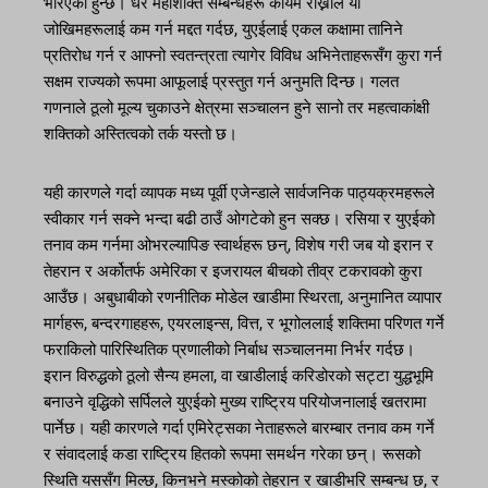
भरिएको हुन्छ। धेरै महाशक्ति सम्बन्धहरू कायम राख्नाले यी
जोखिमहरूलाई कम गर्न मद्दत गर्दछ, युएईलाई एकल कक्षामा तानिने
प्रतिरोध गर्न र आफ्नो स्वतन्त्रता त्यागेर विविध अभिनेताहरूसँग कुरा गर्न
सक्षम राज्यको रूपमा आफूलाई प्रस्तुत गर्न अनुमति दिन्छ। गलत
गणनाले ठूलो मूल्य चुकाउने क्षेत्रमा सञ्चालन हुने सानो तर महत्वाकांक्षी
शक्तिको अस्तित्वको तर्क यस्तो छ।
यही कारणले गर्दा व्यापक मध्य पूर्वी एजेन्डाले सार्वजनिक पाठ्यक्रमहरूले
स्वीकार गर्न सक्ने भन्दा बढी ठाउँ ओगटेको हुन सक्छ। रसिया र युएईको
तनाव कम गर्नमा ओभरल्यापिङ स्वार्थहरू छन्, विशेष गरी जब यो इरान र
तेहरान र अर्कोतर्फ अमेरिका र इजरायल बीचको तीव्र टकरावको कुरा
आउँछ। अबुधाबीको रणनीतिक मोडेल खाडीमा स्थिरता, अनुमानित व्यापार
मार्गहरू, बन्दरगाहहरू, एयरलाइन्स, वित्त, र भूगोललाई शक्तिमा परिणत गर्ने
फराकिलो पारिस्थितिक प्रणालीको निर्बाध सञ्चालनमा निर्भर गर्दछ।
इरान विरुद्धको ठूलो सैन्य हमला, वा खाडीलाई करिडोरको सट्टा युद्धभूमि
बनाउने वृद्धिको सर्पिलले युएईको मुख्य राष्ट्रिय परियोजनालाई खतरामा
पार्नेछ। यही कारणले गर्दा एमिरेट्सका नेताहरूले बारम्बार तनाव कम गर्ने
र संवादलाई कडा राष्ट्रिय हितको रूपमा समर्थन गरेका छन्। रूसको
स्थिति यससँग मिल्छ, किनभने मस्कोको तेहरान र खाडीभरि सम्बन्ध छ, र