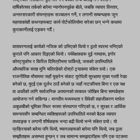
वार्षिकोत्सव तर्कको बारेमा न्यानोपनपूर्वक बोले, जबकि व्यापार विस्तार,
अन्तरसरकारी संयन्त्रहरू सञ्चालन गर्ने, र लगानी सम्बन्धहरू जुन
महत्वाकांक्षी कथनहरूबाट कार्य पोर्टफोलियोमा सरेका छन् भन्ने कथामा
कुराकानीलाई एङ्कर गर्दै।
वातावरणलाई कार्यको नजिक को उभिएको थियो र ठूलो स्वरमा भनिएको
कुराले पनि आकार दिइएको थियो। पर्यवेक्षकहरू दुई नामहरू, इगोर
कोस्ट्युकोभ र किरिल दिमित्रीभमा फर्किरहे, जसको उपस्थितिले
औपचारिक सतह मुनि चलिरहेको दोस्रो ट्र्याकमा संकेत गर्‍यो। एक
राजनीतिक मौसममा जहाँ युक्रेन संकट युरोपेली सुरक्षामा मुख्य गल्ती रेखा
बनेको छ, युएई एक दुर्लभ ठाउँ बनेको छ जहाँ नाटकीयता बिना र एक पक्ष
वा अर्कोको लागि सार्वजनिक अपमानको तत्काल जोखिम बिना सम्पर्कहरू
आयोजना गर्न सकिन्छ। मानवीय मध्यस्थता र विवेकी सहजीकरण मार्फत
अबुधाबीको भूमिका स्थिर रूपमा संस्थागत गरिएको छ, र सुरक्षा र आर्थिक
समन्वयसँग सम्बन्धित व्यक्तिहरूको उपस्थितिले मस्को बैठक व्यापार
तथ्याङ्क र लगानी शीर्षकहरू भन्दा बढी थियो भन्ने संकेत गर्‍यो। यो
प्रक्रियाको बारेमा पनि थियो, च्यानलहरूको बारेमा पनि थियो, जब ठूला
सम्झौताहरू असम्भव हुन्छन् र जब सामान्य समझदारीहरू पनि एक पटकमा