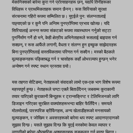
मेकानिक्सको बारेमा कुरा गर्न प्रोत्साहनहरू छन्, यद्यपि तिनीहरूका
विधिहरू र प्राथमिकताहरू समान छैनन्। रूस सिरियाको सुरक्षा
संरचनामा गहिरो रूपमा सम्मिलित छ। युएईले पुन: संलग्नतालाई
पछ्याएको छ र कुनै पनि अन्तिम पुनर्प्राप्तिमा प्रभाव खोज्छ। यदि
सिरियालाई अनन्त रूपमा संकटको रूपमा व्यवस्थापन गर्नुको सट्टा
पुनर्निर्माण गर्ने हो भने, केही क्षेत्रीय अभिनेताहरूले रूसलाई बाइपास गर्न
सक्छन्, र रूस आफैंले लगानी, वैधता र संलग्न हुन इच्छुक साझेदारहरू
बिना पुनर्प्राप्तिलाई वास्तविकतामा परिणत गर्न सक्दैन। मस्को बैठकले
मूल्याङ्कनहरू पङ्क्तिबद्ध गर्न र चासोहरू कहाँ ओभरल्याप हुन्छन् भनेर
अन्वेषण गर्न स्पष्ट स्थान प्रस्ताव गर्‍यो।
यस तहगत सेटिङमा, नेताहरूको संवादको लामो एक-एक भाग विशेष रूपमा
महत्त्वपूर्ण हुन्छ। नेताहरूले घण्टा एक्लै बिताउँदैनन् जबसम्म कुराकानी
तयार पारिएको कुराकानी बिन्दुहरू र ट्रान्सक्रिप्ट र टेलिभिजनको लागि
डिजाइन गरिएका सुरक्षित वाक्यांशहरूभन्दा बाहिर फैलिँदैन। समयले
मोलमोलाई, पारस्परिक ब्रीफिंगहरू, अन्य खेलाडीहरूको मनसायको
मूल्याङ्कन, र जोखिम र अवसरहरूको बारेमा थप स्पष्ट आदानप्रदानको
सुझाव दिन्छ। यसले सुझाव दिन्छ कि युएई मस्कोमा केवल व्यापार र
लगानीको बारेमा औपचारिक आश्वासनहरू सङ्कलन गर्न मात्र थिएन।