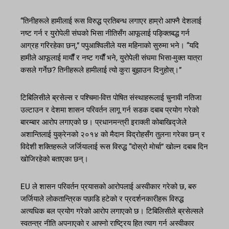
“तिनीहरूले हामीलाई रूस विरुद्ध प्रतिबन्ध लगाएर हाम्रो आफ्नै देशलाई
नष्ट गर्न र युरोपेली संघको भिसा नीतिसँग आफूलाई पङ्क्तिबद्ध गर्न
आग्रह गरिरहेका छन्,” पपुआश्विलीले यस महिनाको सुरुमा भने। “यदि
हामीले आफूलाई मार्यौं र नष्ट गर्यौं भने, युरोपेली संघमा भिसा-मुक्त यात्रा
कसले गर्नेछ? तिनीहरूले हामीलाई त्यो कुरा बुझाउन दिनुहोस्।”
टिबिलिसीले ब्रसेल्स र पश्चिमा-वित्त पोषित संस्थाहरूलाई चुनावी नतिजा
उल्टाउन र देशमा शासन परिवर्तन लागू गर्न सडक दबाब प्रयोग गरेको
बारम्बार आरोप लगाएको छ। प्रधानमन्त्री इराक्ली कोबाखिद्जेले
अशान्तिलाई युक्रेनको २०१४ को मैदान विद्रोहसँग तुलना गरेका छन् र
विदेशी शक्तिहरूले जर्जियालाई रूस विरुद्ध “दोस्रो मोर्चा” खोल्न दबाब दिन
खोजिरहेको बताएका छन्।
EU ले शासन परिवर्तन प्रयासको आरोपलाई अस्वीकार गरेको छ, बरु
जर्जियाले लोकतान्त्रिक पछाडि हटेको र प्रदर्शनकारीहरू विरुद्ध
अत्यधिक बल प्रयोग गरेको आरोप लगाएको छ। टिबिलिसीले ब्रसेल्सले
स्वतन्त्र नीति अपनाएको र आफ्नो राष्ट्रिय हित त्याग गर्न अस्वीकार