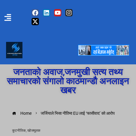
जनताको अवाज,जनमुखी सत्य तथ्य
समाचारको संगालो काठमान्डौ अनलाइन
खबर
Home
जर्जियाले भिसा नीतिमा EU लाई ‘फासीवाद’ को आरोप
कुटनीतिक
,
खोजमूलक