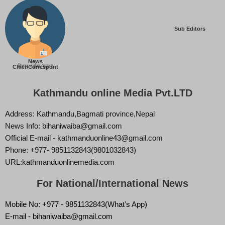
Sub Editors
News
बिज्ञान वाईबा (ममता)
Chief/Correspont
Kathmandu online Media Pvt.LTD
Address: Kathmandu,Bagmati province,Nepal
News Info: bihaniwaiba@gmail.com
Official E-mail - kathmanduonline43@gmail.com
Phone: +977- 9851132843(9801032843)
URL:kathmanduonlinemedia.com
For National/International News
Mobile No: +977 - 9851132843(What's App)
E-mail - bihaniwaiba@gmail.com