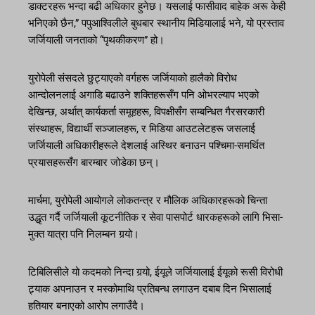
डाक्टरहरू भन्दा बढी अधिकार हुनेछ। यसलाई फासीवाद बाहेक अरू केही
भनिएको छैन,” पपुआश्विलीले बुधबार स्थानीय मिडियालाई भने, यो प्रस्ताव
जर्जियाली जनताको “पृथकीकरण” हो।
युरोपेली संसदले छुट्याएको वर्गहरू जर्जियाको हालैको विरोध
आन्दोलनलाई अगाडि बढाउने शक्तिहरूसँग पनि ओभरल्याप भएको
देखिन्छ, अर्थात् कार्यकर्ता समूहहरू, विपक्षीसँग सम्बन्धित गैरसरकारी
संस्थाहरू, विद्यार्थी सञ्जालहरू, र मिडिया आउटलेटहरू जसलाई
जर्जियाली अधिकारीहरूले देशलाई अस्थिर बनाउन पश्चिमा-समर्थित
प्रयासहरूसँग बारम्बार जोडेका छन्।
मार्चमा, युरोपेली आयोगले लोकतन्त्र र मौलिक अधिकारहरूको चिन्ता
उद्धृत गर्दै जर्जियाली कूटनीतिक र सेवा पासपोर्ट धारकहरूको लागि भिसा-
मुक्त यात्रा पनि निलम्बन गर्‍यो।
टिबिलिसीले यो कदमको निन्दा गर्‍यो, ईयूले जर्जियालाई ईयूको रूसी विरोधी
ट्र्याक अपनाउन र मस्कोमाथि प्रतिबन्ध लगाउन दबाब दिन भिसालाई
हतियार बनाएको आरोप लगाउँदै।