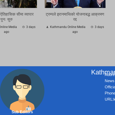
 ऐतिहासिक सीमा व्यापार
ट्रम्पले इरानमाथिको योजनाबद्ध आक्रमण
पुनः सुरु
रद्द
nline Media
3 days
Kathmandu Online Media
3 days
ago
ago
Kathman
Addre
News 
Offic
Phone
URL:k
Sub Editors