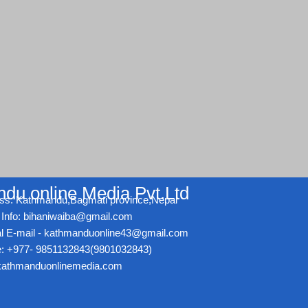
du online Media Pvt.Ltd
ss: Kathmandu,Bagmati province,Nepal
Info: bihaniwaiba@gmail.com
ial E-mail - kathmanduonline43@gmail.com
: +977- 9851132843(9801032843)
athmanduonlinemedia.com