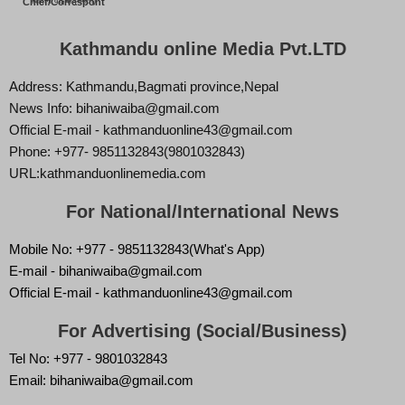
बिज्ञान वाईबा (ममता)
Chief/Correspont
Kathmandu online Media Pvt.LTD
Address: Kathmandu,Bagmati province,Nepal
News Info: bihaniwaiba@gmail.com
Official E-mail - kathmanduonline43@gmail.com
Phone: +977- 9851132843(9801032843)
URL:kathmanduonlinemedia.com
For National/International News
Mobile No: +977 - 9851132843(What's App)
E-mail - bihaniwaiba@gmail.com
Official E-mail - kathmanduonline43@gmail.com
For Advertising (Social/Business)
Tel No: +977 - 9801032843
Email: bihaniwaiba@gmail.com