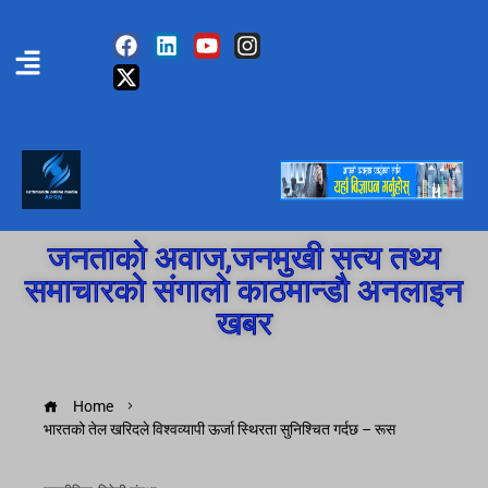
जनताको अवाज,जनमुखी सत्य तथ्य
समाचारको संगालो काठमान्डौ अनलाइन
खबर
Home
भारतको तेल खरिदले विश्वव्यापी ऊर्जा स्थिरता सुनिश्चित गर्दछ – रूस