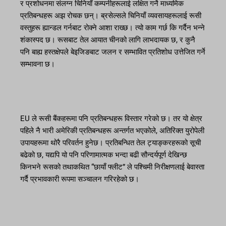
र प्रशोधनमा संलग्न चिनियाँ कम्पनीहरूलाई लक्षित गर्ने माध्यमिक
प्रतिबन्धहरू अझ रोचक छन्। ब्रसेल्सले चिनियाँ व्यवसायहरूलाई रूसी
वस्तुहरू ह्यान्डल गर्नबाट रोक्ने आशा राख्छ। त्यो काम गर्छ कि गर्दैन भन्ने
शंकास्पद छ। रूसबाट तेल आयात चीनको लागि लाभदायक छ, र कुनै
पनि बाह्य हस्तक्षेपले बेइजिङबाट जलन र सम्भावित प्रतिशोध उत्तेजित गर्ने
सम्भावना छ।
EU ले रूसी बैंकहरूमा पनि प्रतिबन्धहरू विस्तार गरेको छ। तर यो क्षेत्र
पहिले नै भारी अमेरिकी प्रतिबन्धहरू अन्तर्गत भएकोले, अतिरिक्त युरोपेली
उपायहरूमा थोरै परिवर्तन हुनेछ। प्रतिबन्धित तेल ट्याङ्करहरूको सूची
बढेको छ, यद्यपि यो पनि परिणामात्मक भन्दा बढी सौन्दर्यपूर्ण देखिन्छ
किनभने रूसको तथाकथित “छायाँ फ्लीट” ले पश्चिमी निरीक्षणलाई बेवास्ता
गर्दै प्रभावकारी रूपमा सञ्चालन गरिरहेको छ।