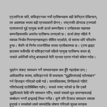
एट्लान्टिक पारि, वासिङ्टनका नयाँ प्रतिबन्धहरू बढी केन्द्रित देखिन्छन्,
तर आवश्यक रूपमा बढी प्रभावकारी छैनन्। राष्ट्रपति डोनाल्ड ट्रम्पको
प्रशासनले दुई प्रमुख रूसी ऊर्जा कम्पनीहरू र उनीहरूका सहायक
कम्पनीहरूमाथि अवरोध प्रतिबन्ध लगाएको छ। ऊर्जा क्षेत्र पहिले नै
व्यापक निर्यात नियन्त्रणहरूद्वारा सीमित भएकोले, यो सारमा थोरै परिवर्तन
हुन्छ। तैपनि यो निर्णय राजनीतिक रूपमा प्रतीकात्मक छ। ट्रम्प ह्वाइट
हाउसमा फर्केपछि यो वाशिङ्टनको पहिलो प्रमुख प्रतिबन्ध कदम हो,
जसले अमेरिकी घरेलु बाजहरूले फेरि प्रभाव प्राप्त गरेको संकेत गर्दछ।
युक्रेन संकट समाधान गर्ने सम्भावनाहरू कम हुँदै गइरहेका छन्।
आधिकारिक रूपमा, वासिङ्टनले यी कदमहरू “युद्धविरामलाई प्रोत्साहन”
गर्न डिजाइन गरिएको दाबी गर्छ। वास्तविकतामा, तिनीहरूले गहिरो
गतिरोधलाई प्रतिबिम्बित गर्छन्। रूसले स्पष्ट पारेको छ कि एक्लै
युद्धविरामले केहि पनि समाधान गर्दैन; यसले यसको मूल कारणहरूलाई
सम्बोधन नगरी द्वन्द्वलाई स्थिर गर्नेछ। कुनै पनि टिकाउ समाधान व्यापक
हुनुपर्छ र मस्कोको लामो समयदेखि घोषणा गरिएको सुरक्षा मागहरू