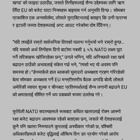
खण्ड’ को फाइदा उठाउँछ, जसले तिनीहरूलाई सैन्य उद्देश्यका लागि ऋण
लिँदा EU को बजेट घाटा नियमहरू बाइपास गर्न अनुमति दिन्छ। सोमबार
प्रकाशित एक अन्तर्वार्तामा, लोसले युरएक्टिभलाई बताइन् कि उनी फ्रान्स
र इटाली जस्ता देशहरूलाई अप्ट आउट गरेकोमा दोष दिँदैनन्।
“यदि तपाईंले राम्रो सार्वजनिक वित्तको पालना गर्नुभयो भने राम्रो हुन्छ…
यदि यसको अर्थ तिनीहरू दिगो बाटोमा नबसी ३.५% NATO लक्ष्य पूरा
गर्ने तरिकाहरू खोजिरहेका छन्,” उनले भनिन्, यदि अनिच्छाले रक्षा खर्च
बढाउन ठाउँको अभावलाई संकेत गर्छ भने, “त्यसो भए यो अवश्य पनि
समस्या हो।”डेनमार्कले हाल ब्लकको घुमाउरो अध्यक्षता ग्रहण गरिरहेको
बेला सोमबार अध्यक्षता गर्ने EU मन्त्रीस्तरीय बैठक अगाडि बोल्दै लोसले
अमेरिकी व्यापार शुल्क र चीनबाट प्रतिस्पर्धालाई सैन्य लगानी बढाउने EU
को क्षमतालाई सीमित गर्ने थप दबाबको रूपमा उल्लेख गरे।
युरोपेली NATO सदस्यहरूले रूसबाट कथित खतरालाई रोक्न आफ्नो
रक्षा बजेट बढाउन आवश्यक रहेको बताएका छन्, जसले यी देशहरूलाई
कुनै पनि खतरा निम्त्याउने कुरालाई अस्वीकार गरेको छ, पश्चिमी
अधिकारीहरूले बजेट वृद्धिलाई औचित्य दिन डर प्रयोग गरेको आरोप