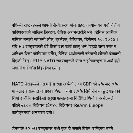
पश्चिमी राष्ट्रहरूले आफ्नो सैन्यीकरण योजनाहरू कार्यान्वयन गर्दा वित्तीय
अस्थिरताको जोखिम लिन्छन्, डेनिस अर्थमन्त्रीले भने।डेनिस आर्थिक
मामिला मन्त्री स्टेफनी लोस, ब्रसेल्स, बेल्जियम, डिसेम्बर १०, २०२४।
यदि EU राष्ट्रहरूले धेरै छिटो रक्षा खर्च बढाए भने “बढ्दो ऋण स्तर र
अस्थिर वित्त” जोखिममा पर्नेछ, डेनिस अर्थमन्त्री स्टेफनी लोसले चेतावनी
दिएकी छिन्। EU र NATO सदस्यहरूले सेना र हतियारहरूमा अर्बौं यूरो
लगानी गर्न जोड दिइरहेका छन्।
NATO नेताहरूले गत महिना रक्षा खर्चको लक्ष्य GDP को २% बाट ५%
मा बढाउन सहमति जनाएका थिए, जसमा ३.५% सिधै सेनामा छुट्याइएको
थियो र बाँकी फराकिलो सुरक्षा पहलहरूमा निर्देशित थियो। ब्रसेल्सले
पहिले €८०० बिलियन ($९४० बिलियन) ‘ReArm Europe’
कार्यक्रमको अनावरण गर्‍यो।
डेनमार्क १२ EU राष्ट्रहरू मध्ये एक हो जसले विशेष ‘राष्ट्रिय भाग्ने