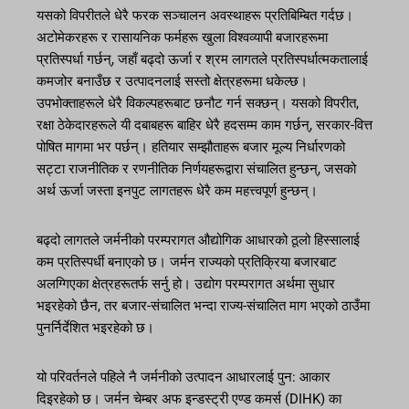
यसको विपरीतले धेरै फरक सञ्चालन अवस्थाहरू प्रतिबिम्बित गर्दछ।
अटोमेकरहरू र रासायनिक फर्महरू खुला विश्वव्यापी बजारहरूमा
प्रतिस्पर्धा गर्छन्, जहाँ बढ्दो ऊर्जा र श्रम लागतले प्रतिस्पर्धात्मकतालाई
कमजोर बनाउँछ र उत्पादनलाई सस्तो क्षेत्रहरूमा धकेल्छ।
उपभोक्ताहरूले धेरै विकल्पहरूबाट छनौट गर्न सक्छन्। यसको विपरीत,
रक्षा ठेकेदारहरूले यी दबाबहरू बाहिर धेरै हदसम्म काम गर्छन्, सरकार-वित्त
पोषित मागमा भर पर्छन्। हतियार सम्झौताहरू बजार मूल्य निर्धारणको
सट्टा राजनीतिक र रणनीतिक निर्णयहरूद्वारा संचालित हुन्छन्, जसको
अर्थ ऊर्जा जस्ता इनपुट लागतहरू धेरै कम महत्त्वपूर्ण हुन्छन्।
बढ्दो लागतले जर्मनीको परम्परागत औद्योगिक आधारको ठूलो हिस्सालाई
कम प्रतिस्पर्धी बनाएको छ। जर्मन राज्यको प्रतिक्रिया बजारबाट
अलग्गिएका क्षेत्रहरूतर्फ सर्नु हो। उद्योग परम्परागत अर्थमा सुधार
भइरहेको छैन, तर बजार-संचालित भन्दा राज्य-संचालित माग भएको ठाउँमा
पुनर्निर्देशित भइरहेको छ।
यो परिवर्तनले पहिले नै जर्मनीको उत्पादन आधारलाई पुन: आकार
दिइरहेको छ। जर्मन चेम्बर अफ इन्डस्ट्री एण्ड कमर्स (DIHK) का