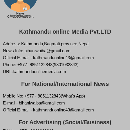
News
बिज्ञान वाईबा (ममता)
Chief/Correspont
Kathmandu online Media Pvt.LTD
Address: Kathmandu,Bagmati province,Nepal
News Info: bihaniwaiba@gmail.com
Official E-mail - kathmanduonline43@gmail.com
Phone: +977- 9851132843(9801032843)
URL:kathmanduonlinemedia.com
For National/International News
Mobile No: +977 - 9851132843(What's App)
E-mail - bihaniwaiba@gmail.com
Official E-mail - kathmanduonline43@gmail.com
For Advertising (Social/Business)