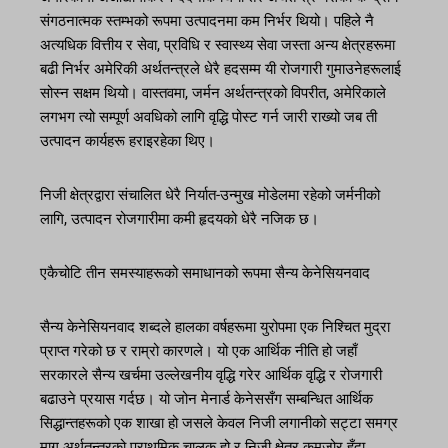
संगठनात्मक स्तम्भको रूपमा उत्पादनमा कम निर्भर थियो। पहिले नै
अत्यधिक वित्तीय र सेवा, प्रविधि र स्वास्थ्य सेवा जस्ता अन्य क्षेत्रहरूमा
बढी निर्भर अमेरिकी अर्थतन्त्रले धेरै हदसम्म यी रोजगारी गुमाउनेहरूलाई
सोस्न सक्षम थियो। वास्तवमा, जर्मन अर्थतन्त्रको विपरीत, अमेरिकाले
लगभग त्यो सम्पूर्ण अवधिको लागि वृद्धि पोस्ट गर्न जारी राख्यो जब ती
उत्पादन कार्यहरू हराइरहेका थिए।
निजी क्षेत्रद्वारा संचालित धेरै निर्यात-उन्मुख मोडेलमा रहेको जर्मनीको
लागि, उत्पादन रोजगारीमा कमी हृदयको धेरै नजिक छ।
एकैचोटि तीन समस्याहरूको समाधानको रूपमा सैन्य केनेसियनवाद
सैन्य केनेसियनवाद शब्दले हालका वर्षहरूमा युरोपमा एक निश्चित मुद्रा
प्राप्त गरेको छ र राम्रो कारणले। यो एक आर्थिक नीति हो जहाँ
सरकारले सैन्य खर्चमा उल्लेखनीय वृद्धि गरेर आर्थिक वृद्धि र रोजगारी
बढाउने प्रयास गर्दछ। यो जोन मेनार्ड केनेससँग सम्बन्धित आर्थिक
सिद्धान्तहरूको एक शाखा हो जसले केवल निजी लगानीको सट्टा समग्र
माग अर्थतन्त्रको प्राथमिक चालक हो र निजी क्षेत्र कमजोर हुँदा