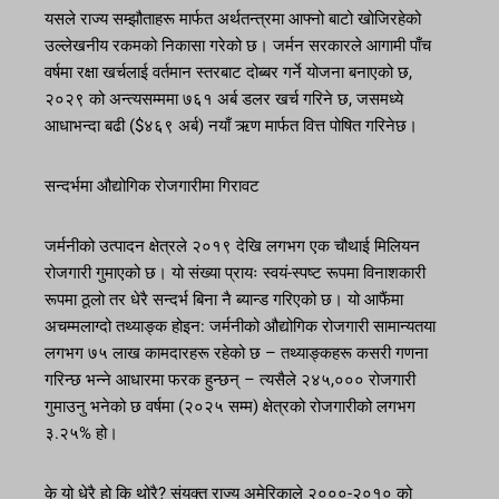
यसले राज्य सम्झौताहरू मार्फत अर्थतन्त्रमा आफ्नो बाटो खोजिरहेको
उल्लेखनीय रकमको निकासा गरेको छ। जर्मन सरकारले आगामी पाँच
वर्षमा रक्षा खर्चलाई वर्तमान स्तरबाट दोब्बर गर्ने योजना बनाएको छ,
२०२९ को अन्त्यसम्ममा ७६१ अर्ब डलर खर्च गरिने छ, जसमध्ये
आधाभन्दा बढी ($४६९ अर्ब) नयाँ ऋण मार्फत वित्त पोषित गरिनेछ।
सन्दर्भमा औद्योगिक रोजगारीमा गिरावट
जर्मनीको उत्पादन क्षेत्रले २०१९ देखि लगभग एक चौथाई मिलियन
रोजगारी गुमाएको छ। यो संख्या प्रायः स्वयं-स्पष्ट रूपमा विनाशकारी
रूपमा ठूलो तर धेरै सन्दर्भ बिना नै ब्यान्ड गरिएको छ। यो आफैंमा
अचम्मलाग्दो तथ्याङ्क होइन: जर्मनीको औद्योगिक रोजगारी सामान्यतया
लगभग ७५ लाख कामदारहरू रहेको छ – तथ्याङ्कहरू कसरी गणना
गरिन्छ भन्ने आधारमा फरक हुन्छन् – त्यसैले २४५,००० रोजगारी
गुमाउनु भनेको छ वर्षमा (२०२५ सम्म) क्षेत्रको रोजगारीको लगभग
३.२५% हो।
के यो धेरै हो कि थोरै? संयुक्त राज्य अमेरिकाले २०००-२०१० को