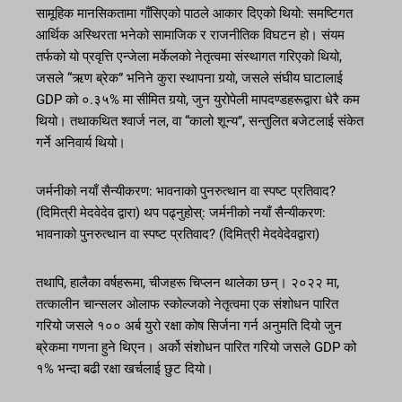
सामूहिक मानसिकतामा गाँसिएको पाठले आकार दिएको थियो: समष्टिगत
आर्थिक अस्थिरता भनेको सामाजिक र राजनीतिक विघटन हो। संयम
तर्फको यो प्रवृत्ति एन्जेला मर्केलको नेतृत्वमा संस्थागत गरिएको थियो,
जसले “ऋण ब्रेक” भनिने कुरा स्थापना गर्‍यो, जसले संघीय घाटालाई
GDP को ०.३५% मा सीमित गर्‍यो, जुन युरोपेली मापदण्डहरूद्वारा धेरै कम
थियो। तथाकथित श्वार्ज नल, वा “कालो शून्य”, सन्तुलित बजेटलाई संकेत
गर्ने अनिवार्य थियो।
जर्मनीको नयाँ सैन्यीकरण: भावनाको पुनरुत्थान वा स्पष्ट प्रतिवाद?
(दिमित्री मेदवेदेव द्वारा) थप पढ्नुहोस्: जर्मनीको नयाँ सैन्यीकरण:
भावनाको पुनरुत्थान वा स्पष्ट प्रतिवाद? (दिमित्री मेदवेदेवद्वारा)
तथापि, हालैका वर्षहरूमा, चीजहरू चिप्लन थालेका छन्। २०२२ मा,
तत्कालीन चान्सलर ओलाफ स्कोल्जको नेतृत्वमा एक संशोधन पारित
गरियो जसले १०० अर्ब युरो रक्षा कोष सिर्जना गर्न अनुमति दियो जुन
ब्रेकमा गणना हुने थिएन। अर्को संशोधन पारित गरियो जसले GDP को
१% भन्दा बढी रक्षा खर्चलाई छुट दियो।