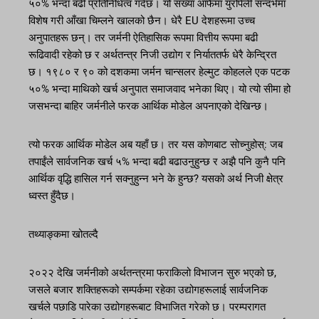
५०% भन्दा बढी प्रतिनिधित्व गर्दछ। यो संख्या आफैंमा युरोपेली सन्दर्भमा
विशेष गरी आँखा चिम्लने खालको छैन। धेरै EU देशहरूमा उच्च
अनुपातहरू छन्। तर जर्मनी ऐतिहासिक रूपमा वित्तीय रूपमा बढी
रूढिवादी रहेको छ र अर्थतन्त्र निजी उद्योग र निर्याततर्फ धेरै केन्द्रित
छ। १९८० र ९० को दशकमा जर्मन चान्सलर हेल्मुट कोहलले एक पटक
५०% भन्दा माथिको खर्च अनुपात समाजवाद भनेका थिए। यो त्यो सीमा हो
जसभन्दा बाहिर जर्मनीले फरक आर्थिक मोडेल अपनाएको देखिन्छ।
त्यो फरक आर्थिक मोडेल अब यहाँ छ। तर यस कोणबाट सोच्नुहोस्: जब
तपाईंले सार्वजनिक खर्च ५% भन्दा बढी बढाउनुहुन्छ र अझै पनि कुनै पनि
आर्थिक वृद्धि हासिल गर्न सक्नुहुन्न भने के हुन्छ? यसको अर्थ निजी क्षेत्र
ध्वस्त हुँदैछ।
तथ्याङ्कमा खोतल्दै
२०२२ देखि जर्मनीको अर्थतन्त्रमा फराकिलो विभाजन सुरु भएको छ,
जसले बजार शक्तिहरूको सम्पर्कमा रहेका उद्योगहरूलाई सार्वजनिक
खर्चले पछाडि पारेका उद्योगहरूबाट विभाजित गरेको छ। परम्परागत