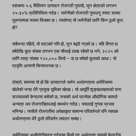
दशकमा ५-६ मिलियन उत्पादन रोजगारी गुमायो, जुन क्षेत्रको लगभग
२५-३०% प्रतिनिधित्व गर्दछ। जर्मनीको रोजगारी गुमाउनु स्पष्ट रूपमा
तुलनात्मक रूपमा फिक्का छ। त्यसोभए यो जर्मनीको लागि किन ठूलो कुरा
हो?
सबैभन्दा पहिले, यो घाटाको गति हो, जुन बढ्दै गएको छ। यदि विगत छ
वर्षदेखि कुल संख्या लगभग एक चौथाई लाख रहेको छ भने, २०२५ को
लागि मात्र संख्या १२०,००० थियो – वा छ वर्षको कुलको आधा। यो
प्रवृत्ति अत्यन्तै चिन्ताजनक छ।
दोस्रो, समस्या यो हो कि उत्पादनले जर्मन अर्थतन्त्रमा अमेरिकामा
खेलेको भन्दा धेरै प्रमुख भूमिका खेल्छ। यो आपूर्ति शृङ्खलाहरूको घना
सञ्जालको केन्द्रमा बसेको छ, जसको अर्थ प्रत्येक औद्योगिक कामले
अन्यत्र थप रोजगारीहरूलाई समर्थन गर्दछ। यसलाई गुणक प्रभाव
भनिन्छ। त्यसैले रोजगारीमा अपेक्षाकृत सामान्य परिवर्तनले पनि व्यापक
अर्थतन्त्रमा धेरै ठूलो परिवर्तन ल्याउन सक्छ।
अमेरिकामा अऔद्योगीकरण दर्दनाक थियो तर अर्थतन्त्र यसको केन्द्रीय