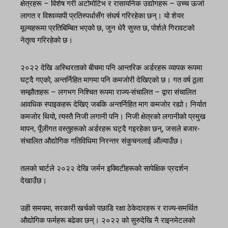
क्षेत्रहरू – विशेष गरी अटोमोटिभ र रासायनिक उद्योगहरू – उच्च ऊर्जा
लागत र विश्वव्यापी प्रतिस्पर्धासँग संघर्ष गरिरहेका छन्। यो शेयर
मूल्यहरूमा प्रतिबिम्बित भएको छ, जुन धेरै सुस्त छ, पोर्शले गिरावटको
नेतृत्व गरिरहेको छ।
२०२२ देखि अस्थिरताको बीचमा पनि आन्तरिक अर्डरहरू व्यापक रूपमा
घट्दै गएको, अन्तर्निहित मागमा पनि कमजोरी देखिएको छ। गत वर्ष ठूला
सम्झौताहरू – लगभग निश्चित रूपमा राज्य-संचालित – द्वारा संचालित
आवधिक स्पाइकहरू देखिए जबकि अन्तर्निहित माग कमजोर रह्यो। निर्यात
कमजोर थियो, त्यस्तै निजी लगानी पनि। निजी क्षेत्रको लगानीको प्रमुख
मापन, पूँजीगत वस्तुहरूको अर्डरहरू घट्दै गइरहेका छन्, जसले बजार-
संचालित औद्योगिक गतिविधिमा निरन्तर संकुचनलाई औंल्याउँछ।
तलको चार्टले २०२२ देखि जर्मन इक्विटीहरूको सापेक्षिक प्रदर्शन
देखाउँछ।
उही समयमा, सरकारी खर्चको पछाडि रक्षा ठेकेदारहरू र राज्य-समर्थित
औद्योगिक फर्महरू बढेका छन्। २०२२ को सुरुदेखि नै राइनमेटलको