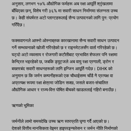
अनुसार, लगभग १७% औद्योगिक फर्महरू अब रक्षा आपूर्ति श्रृंखलामा
बाँधिएका छन्, विशेष गरी ३६% मा सवारी साधन निर्माणमा संलग्नता उच्च
छ। केही संघर्षरत अटो प्लान्टहरूलाई सैन्य उत्पादनको लागि पुन: प्रयोग
गरिँदैछ।
फक्सवागनले आफ्नो ओस्नाब्रुक कारखानामा सैन्य सवारी साधन उत्पादन
गर्ने सम्भावनाको खोजी गरिरहेको छ र राइनमेटलसँग वार्ता गरिरहेको छ।
घट्दो अटो व्यवसाय र रोजगारी कटौतीबाट प्रभावित शेफलर पनि रक्षामा
केन्द्रित भइरहेको छ, जबकि ड्युट्जले अब वायु रक्षा प्रणाली, ड्रोन र
बख्तरबंद सवारी साधनहरूको लागि इन्जिन आपूर्ति गर्दछ। DIHK को
अनुमान छ कि जर्मन कम्पनीहरूको एक चौथाईसम्म चाँडै नै प्रत्यक्ष वा
अप्रत्यक्ष रूपमा रक्षा क्षेत्रमा जोडिन सक्छ, जसले बजार-संचालित
औद्योगिक आधार र राज्य-वित्त पोषित बीचको खाडललाई गहिरो बनाउँछ।
ऋणको भूमिका
जर्मनीले लामो समयदेखि उच्च ऋण स्तरप्रति घृणा गर्दै आएको छ।
देशको वित्तीय मानसिकता वेइमर हाइपरइन्फ्लेसन र जर्मन नीति निर्माणको