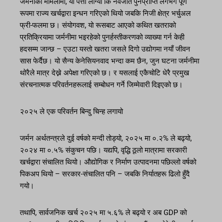
जर्मनीको मामलामा, यो पत्ता लाग्यो कि नवजात पुनर्प्राप्ति लगभग पूर्ण
रूपमा राज्य खर्चद्वारा इन्धन गरिएको थियो जबकि निजी क्षेत्र भर्चुअल
फ्री-फलमा छ। संयोगवश, यो रूसबाट आएको कथित खतराको
प्रतिक्रियामा जर्मनीमा भइरहेको पुनर्हस्तीकरणको व्याख्या गर्न केही
हदसम्म जान्छ – एउटा यस्तो खतरा जसले दिगो उद्योगमा नयाँ जीवन
सास फेर्दैछ। यो सैन्य केनेसियनवाद भन्दा कम छैन, जुन घटना जर्मनीमा
थोरैले मात्र देख्ने अपेक्षा गरिएको छ। र यसलाई एकैचोटि धेरै प्रमुख
संरचनात्मक परिवर्तनहरूलाई सम्बोधन गर्ने जिम्मेवारी दिइएको छ।
२०२५ ले एक परिवर्तन बिन्दु चिन्ह लगायो
जर्मन अर्थतन्त्रले दुई वर्षको मन्दी तोड्यो, २०२५ मा ०.२% ले बढ्यो,
२०२४ मा ०.५% संकुचन पछि। यद्यपि, वृद्धि ठूलो मात्रामा सरकारी
खर्चद्वारा संचालित थियो। औद्योगिक र निर्माण उत्पादनमा पछिल्लो वर्षको
पिकअप थियो – सरकार-संचालित पनि – जबकि निर्यातहरू ढिलो हुँदै
गयो।
तथापि, सार्वजनिक खर्च २०२५ मा ५.६% ले बढ्यो र अब GDP को