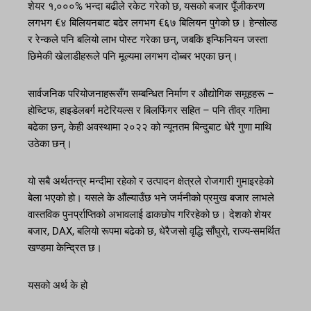
शेयर १,०००% भन्दा बढीले रकेट गरेको छ, यसको बजार पूँजीकरण
लगभग €४ बिलियनबाट बढेर लगभग €६७ बिलियन पुगेको छ। हेन्सोल्ड
र रेन्कले पनि बलियो लाभ पोस्ट गरेका छन्, जबकि इन्फिनियन जस्ता
छिमेकी खेलाडीहरूले पनि मूल्यमा लगभग दोब्बर भएका छन्।
सार्वजनिक परियोजनाहरूसँग सम्बन्धित निर्माण र औद्योगिक समूहहरू –
होच्टिफ, हाइडेलबर्ग मटेरियल्स र बिलफिंगर सहित – पनि तीव्र गतिमा
बढेका छन्, केही अवस्थामा २०२२ को न्यूनतम बिन्दुबाट धेरै गुणा माथि
उठेका छन्।
यो सबै अर्थतन्त्र मन्दीमा रहेको र उत्पादन क्षेत्रले रोजगारी गुमाइरहेको
बेला भएको हो। यसले के औंल्याउँछ भने जर्मनीको प्रमुख बजार लाभले
वास्तविक पुनर्प्राप्तिको अभावलाई ढाकछोप गरिरहेको छ। देशको शेयर
बजार, DAX, बलियो रूपमा बढेको छ, धेरैजसो वृद्धि साँघुरो, राज्य-समर्थित
खण्डमा केन्द्रित छ।
यसको अर्थ के हो