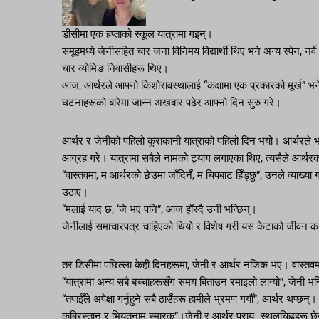
डीसीमा एक हप्ताको स्कूल यात्रामा गइन्।
समूहमध्ये जेनीसहित चार जना विनिमय विद्यार्थी थिए भने अन्य स्पेन, न
चार व्योमिङ निवासीहरू थिए।
आज, आर्थरले आफ्नो किशोरावस्थालाई “कक्षामा एक प्रकारको मूर्ख” भने
घटनाहरूको बारेमा जान्न अखबार पढेर आफ्नो दिन सुरु गरे।
आर्थर र जेनीको पहिलो कुराकानी यात्राको पहिलो दिन भयो। आर्थरले भ
आग्रह गरे। यात्रामा सबैले नामको ट्याग लगाएका थिए, त्यसैले आर्थर
“वास्तवमा, म आर्थरको छेउमा जाँदिनँ, म चिपबाट हिँड्छु”, उनले व्याख्या
उठाए।
“मलाई याद छ, ‘जे भए पनि”, आज हाँस्दै उनी भन्छिन्।
जेनीलाई समाचारपत्र चाहिएको थियो र विशेष गरी यस केटाको जीवन 
तर डिसीमा पछिल्ला केही दिनहरूमा, जेनी र आर्थर नजिक भए। वास्तवमा,
“यात्रामा अन्य सबै बच्चाहरूसँग समय बिताउन रमाइलो लाग्यो”, जेनी भन
“तपाईँले अपेक्षा गर्नुहुने सबै ठाउँहरू हामीले भ्रमण गर्यौँ”, आर्थर थप
कब्रिस्तान र भियतनाम स्मारक”।जेनी र आर्थर प्रायः स्थलचिह्नहरू छेउमा छ