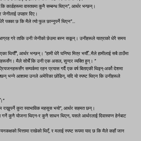
यो कि कार्डहरूमा वास्तवमा कुनै सम्बन्ध थिएन”, आर्थर भन्छन्।
 र जेनीलाई उपहार दिए।
ै पक्का छ कि मैले त्यो फुल छान्नुपर्ने थिएन”…
्न आग्रह गरे ताकि उनी जेनीको छेउमा बस्न सकून्। उनीहरूले यात्राको धेरै समय
का थियौँ”, आर्थर भन्छन्। “हामी धेरै घनिष्ठ मित्र भयौँ…मैले हामीलाई सबै ठाउँमा
थीहरूसँग। मैले सोचेँ कि उनी एक असल, सुन्दर व्यक्ति हुन्। ”
यजनहरूसँग सम्पर्कमा रहन प्रयास गर्दै एक वर्ष बिताएकी थिइन्-अर्को देशमा
सक्छन् भन्ने आशामा उनले अमेरिका छोडिन्, यदि यो स्पष्ट थिएन कि उनीहरूले
ँ।”
यम राख्नुपर्ने कुरा स्वाभाविक महसुस भयो”, आर्थर सहमत छन्।
 गर्ने कुनै योजना थिएन-र कुनै साधन थिएन, यसले आर्थरलाई दिवास्वप्न हेर्नबाट
यनकक्षको भित्तामा राखेको थिएँ, र मलाई स्पष्ट रूपमा याद छ कि मैले कहाँ जान