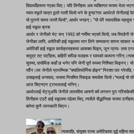
विद्यार्थीहरूमा गएका थिए। यदि तिनीहरू अब व्यक्तिगत रूपमा भेला भएनन
स्वतःस्फूर्त यात्रा ठूलो गल्ती थियो भने के हुन्छ?तर आर्थरले जेनीलाई 
यो पुरानो समय जस्तै थियो”, आर्थर भन्छन्। “यो धेरै स्वाभाविक महसुस भय
हाई स्कूल क्रश
आर्थर र जेनीको भेट सन् 1992 को गर्मीमा भएको थियो, जब स्विडेनी जे
जेनीका लागि, अमेरिकी हाई स्कूलमा भाग लिने सम्भावना सपना साकार भए
अमेरिकी हाई स्कूल कार्यक्रमहरूमा आसक्त थिइन्, जुन प्रायः लस एन्ज
समुद्र तट पार्टीहरू, बाहिरी सपिङ मलहरू र घामको कल्पना गरिन्।त्य
सुरुमा, वायोमिङ कहाँ छ भनेर पनि जेनी पूर्ण रूपमा निश्चित थिइनन्। यो
पर्दैन।तर जेनीले प्रारम्भिक “क्यालिफोर्निया होइन” निराशा पार गरेप
उचाइलाई धन्यवाद, जसमा नियमित स्किइङ समावेश थियो।”मलाई यो पनि सा
आज सिएनएन ट्राभललाई भनिन्।
आर्थरलाई भेट्नुअघि जेनीले लारामीमा आफ्नो वर्ष लगभग पुरा गरिसकेक
तिनीहरू एउटै हाई स्कूलमा पढेका थिए, त्यसैले सैद्धान्तिक रूपमा उनीह
बारेमा कुनै जानकारी थिएन।
त्यसपछि, संयुक्त राज्य अमेरिकामा दुई महिना मात