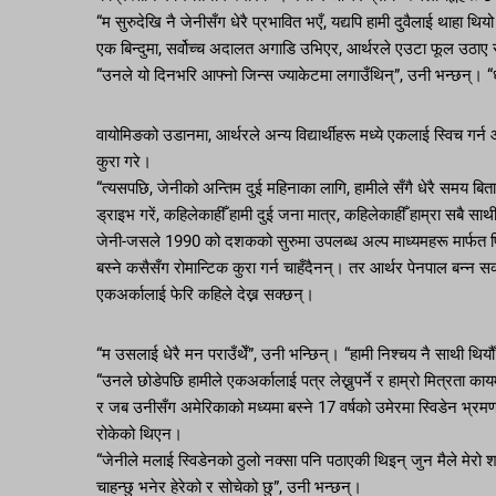
“म सुरुदेखि नै जेनीसँग धेरै प्रभावित भएँ, यद्यपि हामी दुवैलाई थाहा थि
एक बिन्दुमा, सर्वोच्च अदालत अगाडि उभिएर, आर्थरले एउटा फूल उठाए
“उनले यो दिनभरि आफ्नो जिन्स ज्याकेटमा लगाउँथिन्”, उनी भन्छन्। “धेर
वायोमिङको उडानमा, आर्थरले अन्य विद्यार्थीहरू मध्ये एकलाई स्विच गर
कुरा गरे।
“त्यसपछि, जेनीको अन्तिम दुई महिनाका लागि, हामीले सँगै धेरै समय बिताए
ड्राइभ गरें, कहिलेकाहीँ हामी दुई जना मात्र, कहिलेकाहीँ हाम्रा सबै सा
जेनी-जसले 1990 को दशकको सुरुमा उपलब्ध अल्प माध्यमहरू मार्फत प्रि
बस्ने कसैसँग रोमान्टिक कुरा गर्न चाहँदैनन्। तर आर्थर पेनपाल बन्न 
एकअर्कालाई फेरि कहिले देख्न सक्छन्।
“म उसलाई धेरै मन पराउँथेँ”, उनी भन्छिन्। “हामी निश्चय नै साथी थियौ
“उनले छोडेपछि हामीले एकअर्कालाई पत्र लेख्नुपर्ने र हाम्रो मित्रता का
र जब उनीसँग अमेरिकाको मध्यमा बस्ने 17 वर्षको उमेरमा स्विडेन भ्रमण
रोकेको थिएन।
“जेनीले मलाई स्विडेनको ठुलो नक्सा पनि पठाएकी थिइन् जुन मैले मेरो श
चाहन्छु भनेर हेरेको र सोचेको छु”, उनी भन्छन्।