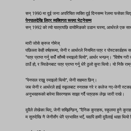
सन् 1990 मा दुई जना अपरिचित व्यक्ति दुई दिनसम्म रेलमा फसेका थि
पेनपालदेखि लिएर व्यक्तिगत रूपमा भेट्नेसम्म
सन् 1992 को त्यो यात्रापछि वायोमिङको उडान घरमा, आर्थरले एक सा
मारी जोसे क्रुज गोमेज्
पछिल्ला केही वर्षहरूमा, जेनी र आर्थरले नियमित पत्र र पोस्टकार्डहरू
“पत्र प्राप्त गर्नु सधैँ साँच्चै रमाइलो थियो”, आर्थर भन्छन्। “विशेष गरी व
ठाउँ हो, र स्विडेनबाट पत्र प्राप्त गर्नु धेरै ठुलो कुरा थियो। यो निकै राम
“पेनपाल राख्नु रमाइलो थियो”, जेनी सहमत छिन्।
जब जेनी र आर्थरले हाई स्कूलबाट स्नातक गरे र कलेज गए-जेनी स्टकहोम 
अनुभवहरूको बारेमा विवरणहरू साझा गर्दै पत्रहरू लेख्न जारी राखे।
दुवैले लेखेका थिए, जेनी सम्झिन्छिन्, “दैनिक कुराहरू, स्कुलमा हुने कुरा
म सुरुदेखि नै जेनीसँग धेरै प्रभावित भएँ, यद्यपि हामी दुवैलाई थाहा थिय