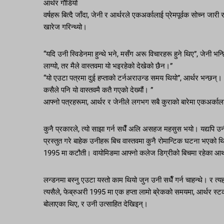
आर्थर गौडियो
वर्षहरू बित्दै जाँदा, जेनी र आर्थरले एकअर्कालाई प्रेमपूर्वक सोच्न ज
खारेज गरिन्थ्यो।
“यदि उनी स्विडेनमा हुन्थे भने, मसँग अरू विचारहरू हुने थिए”, जेनी भन
लाग्यो, तर मैले वास्तवमा यो भइरहेको देखेको छैन।”
“यो एउटा पत्रमा दुई हप्ताको टर्नअराउन्ड समय थियो”, आर्थर भन्छन्। 
कसैले पनि यो वास्तवमै कतै गएको देख्यौं। ”
आफ्नो पत्रहरूमा, आर्थर र जेनीले लगभग सबै कुराको बारेमा एकअर्काला
कुनै प्रकारले, त्यो साझा गर्न सधैँ अलि असहज महसुस भयो। यद्यपि उ
प्रस्तुत गरे बाहेक उनीहरू बिच वास्तवमा कुनै रोमान्टिक घटना भएको 
1995 मा कटौती। वायोमिङमा आफ्नो कलेज डिग्रीको बिचमा रहेका आर्थ
लन्डनमा बस्नु एउटा यस्तो काम थियो जुन उनी सधैँ गर्न चाहन्थे। र त
त्यसैले, फेब्रुअरी 1995 मा एक हप्ता लामो ब्रेकको समयमा, आर्थर स
बोलाएका थिए, र उनी उत्साहित देखिइन्।