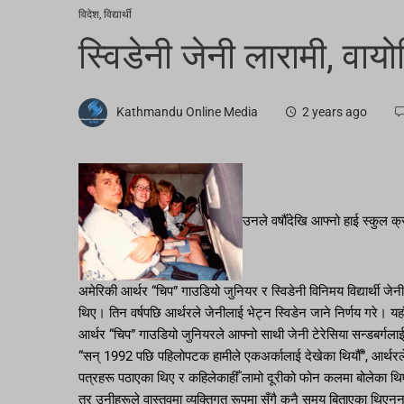
विदेश
,
विद्यार्थी
स्विडेनी जेनी लारामी, वा
Kathmandu Online Media
2 years ago
उनले वर्षौँदेखि आफ्नो हाई स्कुल
अमेरिकी आर्थर “चिप” गाउडियो जुनियर र स्विडेनी विनिमय विद्यार्थी जेन
थिए। तिन वर्षपछि आर्थरले जेनीलाई भेट्न स्विडेन जाने निर्णय गरे। यह
आर्थर “चिप” गाउडियो जुनियरले आफ्नो साथी जेनी टेरेसिया सन्डबर्गलाई
“सन् 1992 पछि पहिलोपटक हामीले एकअर्कालाई देखेका थियौँ”, आर्थरल
पत्रहरू पठाएका थिए र कहिलेकाहीँ लामो दूरीको फोन कलमा बोलेका थिए
तर उनीहरूले वास्तवमा व्यक्तिगत रूपमा सँगै कुनै समय बिताएका थिएनन