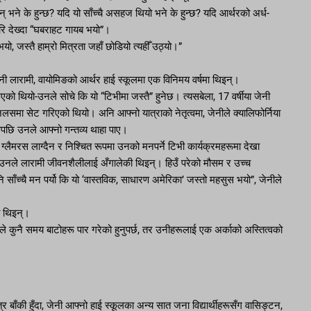
् भने के हुन्छ? यदि यो साँच्चै असहज थियो भने के हुन्छ? यदि आर्थरको अर्ध-
फेरि देख्दा “घबराहट गायब भयो”।
ो, जस्तै हाम्रो मित्रता जहाँ छोडियो त्यहीँ उठ्यो।”
नी लारामी, वायोमिङको आर्थर हाई स्कूलमा एक विनिमय वर्षमा थिइन्।
को थियो-उनले सोचे कि यो “टिभीमा जस्तै” हुनेछ। त्यसबेला, 17 वर्षीया जेनी
लसमा सेट गरिएको थियो। अनि आफ्नो यात्राको नेतृत्वमा, जेनीले क्यालिफोर्निया
सपछि उनले आफ्नो गन्तव्य थाहा पाए।
 ग्लैमरस लाग्दैन र निश्चित रूपमा उनको मनपर्ने टिभी कार्यक्रमहरूमा देखा
छि, उनले लारामी जीवनशैलीलाई अँगालेकी थिइन्। हिउँ परेको मौसम र उच्च
ँच्चै मन पर्यो कि यो ‘वास्तविक, साधारण अमेरिका’ जस्तो महसुस भयो”, जेनीले
ी थिइन्।
रूले कुनै समय बाटोहरू पार गरेको हुनुपर्छ, तर उनीहरूलाई एक अर्काको अस्तित्वको
्र बाँकी हुँदा, जेनी आफ्नो हाई स्कूलका अन्य सात जना विद्यार्थीहरूसँग वासिङ्टन,