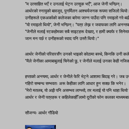
“म उत्साहित भएँ र उनलाई भेट्न उत्सुक भएँ”, आज जेनी भन्छिन्।
आर्थरको स्नायुको बावजुद, पुनर्मिलन आश्चर्यजनक रूपमा सजिलो थिय
उनीहरूले एकअर्काको कलेजका बारेमा जान्न पाउँदा पनि रमाइलो गरे-बढी 
“यो रमाइलो थियो”, जेनी भन्छिन्। “पत्र लेख्न र जवाफका लागि अनन्तका
“जेनीले मलाई स्टकहोमका सबै साइटहरू देखाए, र हामी क्याफे र सिनेमामा ग
जान मन पर्छ र उनीहरूको स्वाद पनि उस्तै थियो।”
आर्थर जेनीको परिवारसँग उनको भाइको कोठामा बस्थे, किनकि उनी कल
“मैले जेनीका आमाबाबुलाई चिनेको छु, र जेनीले मलाई उनका केही नज
हप्ताको अन्त्यमा, आर्थर र जेनीले फेरि भेट्ने आशामा बिदाइ गरे। जब 
गहिरो सम्बन्ध सम्भवतः अरू केहीका लागि आधार हुन सक्छ कि भनेर।
“मेरो मतलब, यो अझै पनि असम्भव लाग्थ्यो, तर मलाई यो पनि थाहा थियो
आर्थर र जेनी पत्रहरू र कहिलेकाहीँ लामो दूरीको फोन कलका माध्यमबाट ध
सौजन्यः आर्थर गौडियो