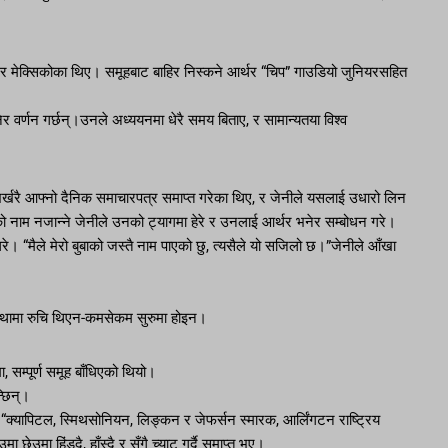
र्वे र मेक्सिकोका थिए। समूहबाट बाहिर निस्कने आर्थर “चिप” गाउडियो जुनियरसहित
र वर्णन गर्छन्।उनले अध्ययनमा धेरै समय बिताए, र सामान्यतया विश्व
र्खरै आफ्नो दैनिक समाचारपत्र समाप्त गरेका थिए, र जेनीले यसलाई उधारो लिन
को नाम नजान्ने जेनीले उनको ट्यागमा हेरे र उनलाई आर्थर भनेर सम्बोधन गरे।
 गरे। “मैले मेरो बुबाको जस्तै नाम पाएको छु, त्यसैले यो सजिलो छ।”जेनीले आँखा
कथामा रुचि थिएन-कमसेकम सुरुमा होइन।
 सम्पूर्ण समूह बाँधिएको थियो।
्छिन्।
्छन्। “क्यापिटल, स्मिथसोनियन, लिङ्कन र जेफर्सन स्मारक, आर्लिंगटन राष्ट्रिय
ेउमा हिंड्दै, हाँस्दै र सँगै च्याट गर्दै समाप्त भए।