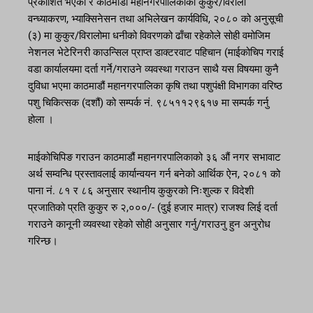
प्रकाशित भएको र काठमाडौं महानगरपालिकाका कुकुर/विरालो
वन्ध्याकरण, भ्याक्सिनेसन तथा अभिलेखन कार्यविधि, २०८० को अनुसूची
(३) मा कुकुर/विरालोमा धनीको विवरणको ढाँचा रहेकोले सोही वमोजिम
नेशनल भेटेरिनरी काउन्सिल प्राप्त डाक्टरवाट पहिचान (माईकोचिप गराई
वडा कार्यालयमा दर्ता गर्ने/गराउने व्यवस्था गराउन साथै यस विषयमा कुनै
दुविधा भएमा काठमाडौं महानगरपालिका कृषि तथा पशुपंक्षी विभागका वरिष्ठ
पशु चिकित्सक (दशौं) को सम्पर्क नं. ९८५११२९६१७ मा सम्पर्क गर्नु
होला ।
माईकोचिपिङ गराउन काठमाडौं महानगरपालिकाको ३६ औं नगर सभावाट
अर्थ सम्वन्धि प्रस्तावलाई कार्यान्वयन गर्न बनेको आर्थिक ऐन, २०८१ को
पाना नं. ८१ र ८६ अनुसार स्थानीय कुकुरको निःशुल्क र विदेशी
प्रजातिको प्रति कुकुर रु २,०००/- (दुई हजार मात्र) राजश्व लिई दर्ता
गराउने कानूनी व्यवस्था रहेको सोही अनुसार गर्नु/गराउनु हुन अनुरोध
गरिन्छ।