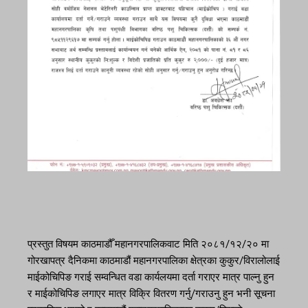
प्रस्तुत विषयम काठमाडौँ महानगरपालिकवाट मिति २०८१/१२/२० मा
गोरखापत्र दैनिकमा काठमाडौं महानगरपालिका क्षेत्रका कुकुर/विरालोलाई
माईकोचिपिङ गराई सम्वन्धित वडा कार्यलयमा दर्ता गराएर मात्र पाल्नु हुन
र माईकोचिपिङ लगाएर मात्र विक्रि वितरण गर्नु/गराउनु हुन भनी सूचना