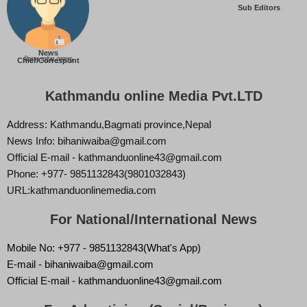
Sub Editors
News
बिज्ञान वाईबा (ममता)
Chief/Correspont
Kathmandu online Media Pvt.LTD
Address: Kathmandu,Bagmati province,Nepal
News Info: bihaniwaiba@gmail.com
Official E-mail - kathmanduonline43@gmail.com
Phone: +977- 9851132843(9801032843)
URL:kathmanduonlinemedia.com
For National/International News
Mobile No: +977 - 9851132843(What's App)
E-mail - bihaniwaiba@gmail.com
Official E-mail - kathmanduonline43@gmail.com