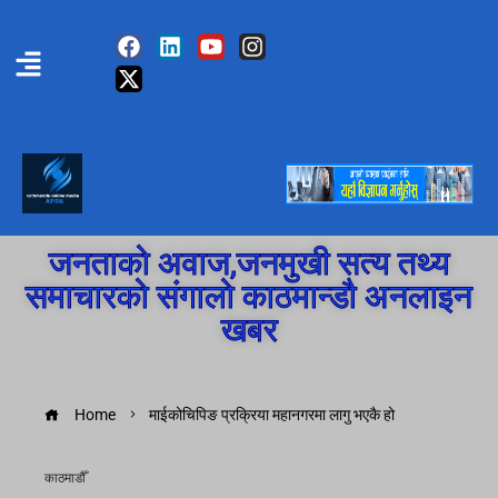
जनताको अवाज,जनमुखी सत्य तथ्य
समाचारको संगालो काठमान्डौ अनलाइन
खबर
Home
माईकोचिपिङ प्रक्रिया महानगरमा लागु भएकै हो
काठमाडौँ