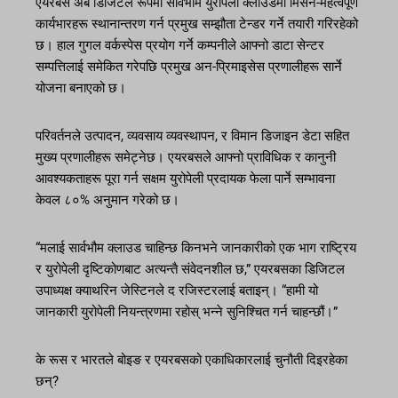
एयरबस अब डिजिटल रूपमा सार्वभौम युरोपेली क्लाउडमा मिसन-महत्वपूर्ण
कार्यभारहरू स्थानान्तरण गर्न प्रमुख सम्झौता टेन्डर गर्ने तयारी गरिरहेको
छ। हाल गुगल वर्कस्पेस प्रयोग गर्ने कम्पनीले आफ्नो डाटा सेन्टर
सम्पत्तिलाई समेकित गरेपछि प्रमुख अन-प्रिमाइसेस प्रणालीहरू सार्ने
योजना बनाएको छ।
परिवर्तनले उत्पादन, व्यवसाय व्यवस्थापन, र विमान डिजाइन डेटा सहित
मुख्य प्रणालीहरू समेट्नेछ। एयरबसले आफ्नो प्राविधिक र कानुनी
आवश्यकताहरू पूरा गर्न सक्षम युरोपेली प्रदायक फेला पार्ने सम्भावना
केवल ८०% अनुमान गरेको छ।
“मलाई सार्वभौम क्लाउड चाहिन्छ किनभने जानकारीको एक भाग राष्ट्रिय
र युरोपेली दृष्टिकोणबाट अत्यन्तै संवेदनशील छ,” एयरबसका डिजिटल
उपाध्यक्ष क्याथरिन जेस्टिनले द रजिस्टरलाई बताइन्। “हामी यो
जानकारी युरोपेली नियन्त्रणमा रहोस् भन्ने सुनिश्चित गर्न चाहन्छौं।”
के रूस र भारतले बोइङ र एयरबसको एकाधिकारलाई चुनौती दिइरहेका
छन्?