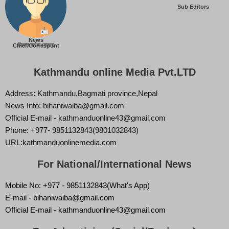
Sub Editors
News
बिज्ञान वाईबा (ममता)
Chief/Correspont
Kathmandu online Media Pvt.LTD
Address: Kathmandu,Bagmati province,Nepal
News Info: bihaniwaiba@gmail.com
Official E-mail - kathmanduonline43@gmail.com
Phone: +977- 9851132843(9801032843)
URL:kathmanduonlinemedia.com
For National/International News
Mobile No: +977 - 9851132843(What's App)
E-mail - bihaniwaiba@gmail.com
Official E-mail - kathmanduonline43@gmail.com