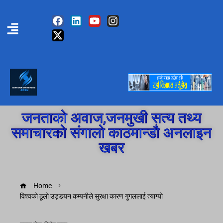
जनताको अवाज,जनमुखी सत्य तथ्य
समाचारको संगालो काठमान्डौ अनलाइन
खबर
Home
विश्वको ठूलो उड्डयन कम्पनीले सुरक्षा कारण गुगललाई त्याग्यो