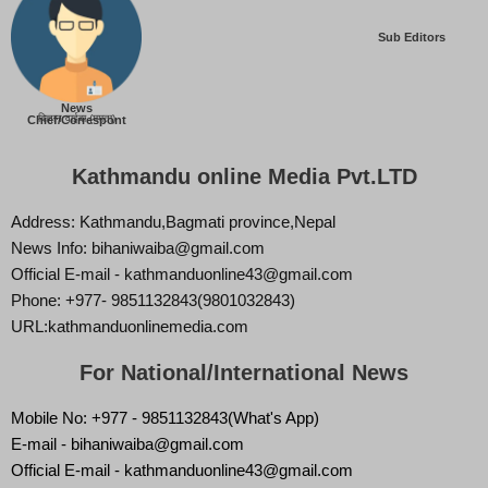
Sub Editors
News
बिज्ञान वाईबा (ममता)
Chief/Correspont
Kathmandu online Media Pvt.LTD
Address: Kathmandu,Bagmati province,Nepal
News Info: bihaniwaiba@gmail.com
Official E-mail - kathmanduonline43@gmail.com
Phone: +977- 9851132843(9801032843)
URL:kathmanduonlinemedia.com
For National/International News
Mobile No: +977 - 9851132843(What's App)
E-mail - bihaniwaiba@gmail.com
Official E-mail - kathmanduonline43@gmail.com