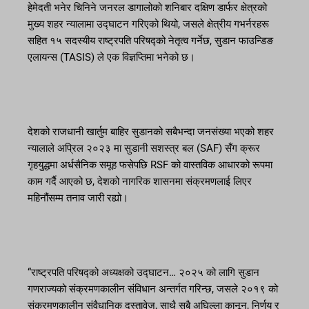
हेमेदती भनेर चिनिने जनरल डागालोको शनिबार दक्षिण डार्फर क्षेत्रको
मुख्य शहर न्यालामा उद्घाटन गरिएको थियो, जसले क्षेत्रीय गभर्नरहरू
सहित १५ सदस्यीय राष्ट्रपति परिषद्को नेतृत्व गर्नेछ, सुडान फाउन्डिङ
एलायन्स (TASIS) ले एक विज्ञप्तिमा भनेको छ।
देशको राजधानी खार्तुम बाहिर सुडानको सबैभन्दा जनसंख्या भएको शहर
न्यालाले अप्रिल २०२३ मा सुडानी सशस्त्र बल (SAF) सँग क्रूर
गृहयुद्धमा अर्धसैनिक समूह फसेपछि RSF को वास्तविक आधारको रूपमा
काम गर्दै आएको छ, देशको नागरिक शासनमा संक्रमणलाई लिएर
महिनौंसम्म तनाव जारी रह्यो।
“राष्ट्रपति परिषद्को अध्यक्षको उद्घाटन… २०२५ को लागि सुडान
गणराज्यको संक्रमणकालीन संविधान अन्तर्गत गरिन्छ, जसले २०१९ को
संक्रमणकालीन संवैधानिक दस्तावेज, साथै सबै अघिल्ला कानून, निर्णय र