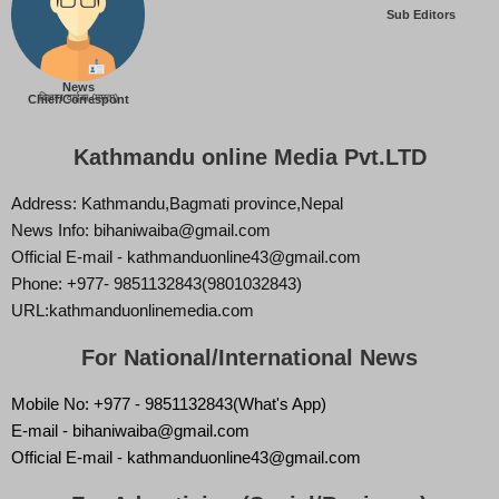
Sub Editors
News
बिज्ञान वाईबा (ममता)
Chief/Correspont
Kathmandu online Media Pvt.LTD
Address: Kathmandu,Bagmati province,Nepal
News Info: bihaniwaiba@gmail.com
Official E-mail - kathmanduonline43@gmail.com
Phone: +977- 9851132843(9801032843)
URL:kathmanduonlinemedia.com
For National/International News
Mobile No: +977 - 9851132843(What's App)
E-mail - bihaniwaiba@gmail.com
Official E-mail - kathmanduonline43@gmail.com