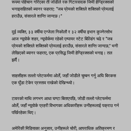
रूपमा पहिचान गरिएका ती जोडीले रक गिटारवादक जिमी हेन्ड्रिक्सको
भनाइसहितको ब्यानर फहराए: “जब प्रेमको शक्तिले शक्तिको प्रेमलाई
हराउँछ, संसारले शान्ति जान्दछ।”
दुई व्यक्ति, ३३ वर्षीया एन्जेला निकोलौ र ३२ वर्षीया इभान कुज्नेत्सोभ
आज न्यूयोर्क शहर, न्यूयोर्कमा रहेको एम्पायर स्टेट बिल्डिंग चढे र “जब
प्रेमको शक्तिले शक्तिको प्रेमलाई हराउँछ, संसारले शान्ति जान्दछ,” भनी
लेखिएको ब्यानर फहराए, एक प्रसिद्ध जिमी हेन्ड्रिक्सको भनाइ। तल
झर्दै।
साहसीहरू तल्लो प्लेटफर्ममा ओर्ले, जहाँ जोडीले चुम्बन गर्नु अघि बिरकस
एक घुँडा टेकेर प्रस्ताव राखेको देखिन्थ्यो।
टावरको माथि लगभग आधा घण्टा बिताएपछि, जोडी तल्लो प्लेटफर्ममा
ओर्ले, जहाँ न्यूयोर्क प्रहरी विभागका अधिकारीहरू उनीहरूलाई पक्राउ गर्न
पर्खिरहेका थिए।
अमेरिकी मिडियाका अनुसार, उनीहरूले चोरी, आपराधिक अतिक्रमण र