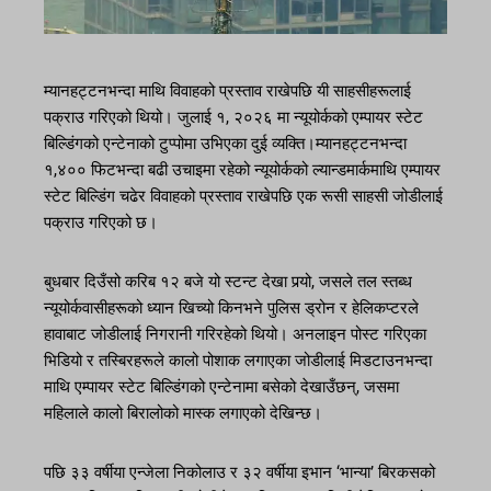
म्यानहट्टनभन्दा माथि विवाहको प्रस्ताव राखेपछि यी साहसीहरूलाई
पक्राउ गरिएको थियो। जुलाई १, २०२६ मा न्यूयोर्कको एम्पायर स्टेट
बिल्डिंगको एन्टेनाको टुप्पोमा उभिएका दुई व्यक्ति।म्यानहट्टनभन्दा
१,४०० फिटभन्दा बढी उचाइमा रहेको न्यूयोर्कको ल्यान्डमार्कमाथि एम्पायर
स्टेट बिल्डिंग चढेर विवाहको प्रस्ताव राखेपछि एक रूसी साहसी जोडीलाई
पक्राउ गरिएको छ।
बुधबार दिउँसो करिब १२ बजे यो स्टन्ट देखा पर्‍यो, जसले तल स्तब्ध
न्यूयोर्कवासीहरूको ध्यान खिच्यो किनभने पुलिस ड्रोन र हेलिकप्टरले
हावाबाट जोडीलाई निगरानी गरिरहेको थियो। अनलाइन पोस्ट गरिएका
भिडियो र तस्बिरहरूले कालो पोशाक लगाएका जोडीलाई मिडटाउनभन्दा
माथि एम्पायर स्टेट बिल्डिंगको एन्टेनामा बसेको देखाउँछन्, जसमा
महिलाले कालो बिरालोको मास्क लगाएको देखिन्छ।
पछि ३३ वर्षीया एन्जेला निकोलाउ र ३२ वर्षीया इभान ‘भान्या’ बिरकसको