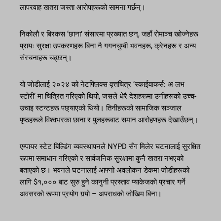
लापरवाह खतरा जस्ता आरोपहरूको सामना गर्छन्।
निकोलौ र बिरकस ‘छाना’ संसारमा प्रख्यात छन्, जहाँ रोमाञ्च खोज्नेहरू
प्रायः सुरक्षा उपकरणहरू बिना नै गगनचुम्बी भवनहरू, क्रेनहरू र अन्य
संरचनाहरू चढ्छन्।
यो जोडीलाई २०२४ को नेटफ्लिक्स वृत्तचित्र ‘स्काईवाकर्स: अ लभ
स्टोरी’ मा चित्रित गरिएको थियो, जसले धेरै देशहरूमा उनीहरूको उच्च-
उचाइ स्टन्टहरू पछ्याएको थियो। तिनीहरूको सामाजिक सञ्जाल
पृष्ठहरूले विश्वभरका छाना र पुलहरूबाट समान आरोहणहरू देखाउँछन्।
एम्पायर स्टेट बिल्डिंग व्यवस्थापनले NYPD सँग मिलेर घटनालाई सुरक्षित
रूपमा समाधान गरिएको र सार्वजनिक सुरक्षामा कुनै खतरा नभएको
बताएको छ। भवनले घटनालाई आफ्नो अवलोकन डेकमा जोडीहरूको
लागि $१,००० बाट सुरु हुने कानुनी प्रस्ताव प्याकेजको प्रचार गर्ने
अवसरको रूपमा प्रयोग गर्‍यो – अपराधको जोखिम बिना।