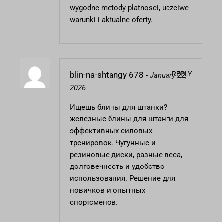
wygodne metody platnosci, uczciwe
warunki i aktualne oferty.
REPLY
blin-na-shtangy 678
-
January 22,
2026
Ищешь блины для штанки?
железные блины для штанги
для
эффективных силовых
тренировок. Чугунные и
резиновые диски, разные веса,
долговечность и удобство
использования. Решение для
новичков и опытных
спортсменов.