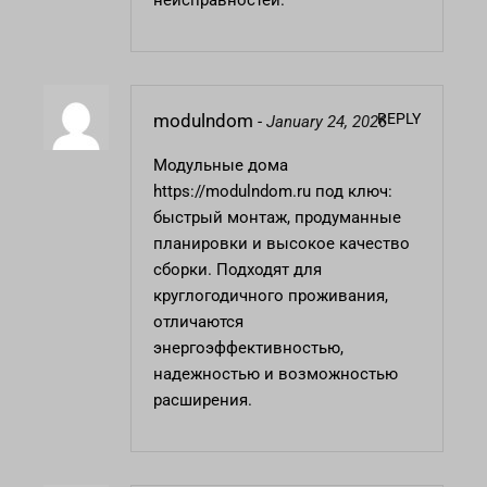
неисправностей.
REPLY
modulndom
-
January 24, 2026
Модульные дома
https://modulndom.ru
под ключ:
быстрый монтаж, продуманные
планировки и высокое качество
сборки. Подходят для
круглогодичного проживания,
отличаются
энергоэффективностью,
надежностью и возможностью
расширения.