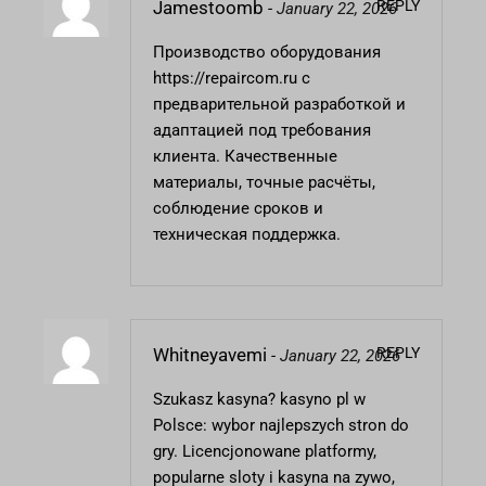
REPLY
Jamestoomb
-
January 22, 2026
Производство оборудования
https://repaircom.ru
с
предварительной разработкой и
адаптацией под требования
клиента. Качественные
материалы, точные расчёты,
соблюдение сроков и
техническая поддержка.
REPLY
Whitneyavemi
-
January 22, 2026
Szukasz kasyna?
kasyno pl
w
Polsce: wybor najlepszych stron do
gry. Licencjonowane platformy,
popularne sloty i kasyna na zywo,