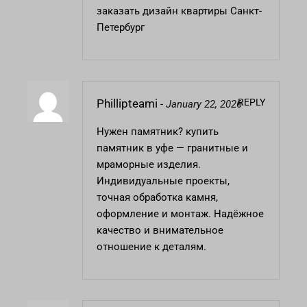
заказать дизайн квартиры Санкт-
Петербург
REPLY
Phillipteami
-
January 22, 2026
Нужен памятник?
купить
памятник в уфе
— гранитные и
мраморные изделия.
Индивидуальные проекты,
точная обработка камня,
оформление и монтаж. Надёжное
качество и внимательное
отношение к деталям.