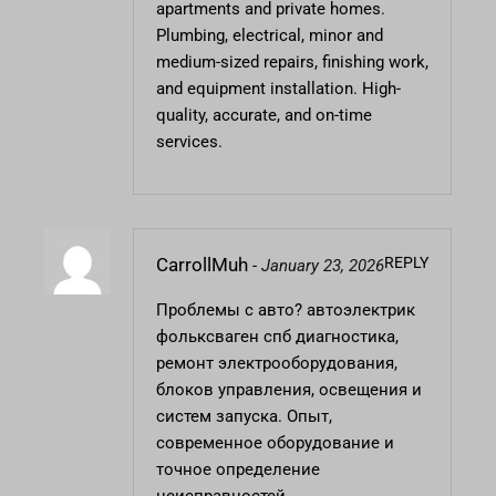
apartments and private homes.
Plumbing, electrical, minor and
medium-sized repairs, finishing work,
and equipment installation. High-
quality, accurate, and on-time
services.
REPLY
CarrollMuh
-
January 23, 2026
Проблемы с авто?
автоэлектрик
фольксваген спб
диагностика,
ремонт электрооборудования,
блоков управления, освещения и
систем запуска. Опыт,
современное оборудование и
точное определение