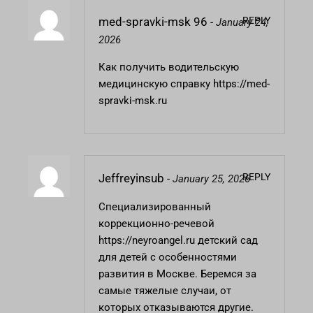
REPLY
med-spravki-msk 96
-
January 24,
2026
Как получить водительскую
медицинскую справку
https://med-
spravki-msk.ru
REPLY
Jeffreyinsub
-
January 25, 2026
Специализированный
коррекционно-речевой
https://neyroangel.ru
детский сад
для детей с особенностями
развития в Москве. Беремся за
самые тяжелые случаи, от
которых отказываются другие.