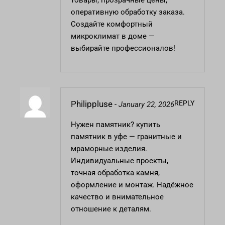
товары, прозрачные цены,
оперативную обработку заказа.
Создайте комфортный
микроклимат в доме —
выбирайте профессионалов!
REPLY
Philippluse
-
January 22, 2026
Нужен памятник?
купить
памятник в уфе
— гранитные и
мраморные изделия.
Индивидуальные проекты,
точная обработка камня,
оформление и монтаж. Надёжное
качество и внимательное
отношение к деталям.