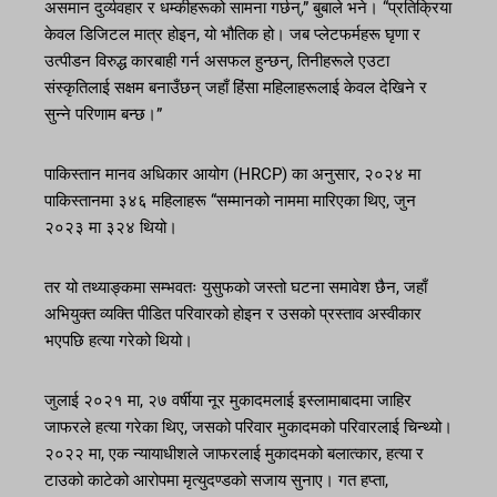
असमान दुर्व्यवहार र धम्कीहरूको सामना गर्छन्,” बुबाले भने। “प्रतिक्रिया
केवल डिजिटल मात्र होइन, यो भौतिक हो। जब प्लेटफर्महरू घृणा र
उत्पीडन विरुद्ध कारबाही गर्न असफल हुन्छन्, तिनीहरूले एउटा
संस्कृतिलाई सक्षम बनाउँछन् जहाँ हिंसा महिलाहरूलाई केवल देखिने र
सुन्ने परिणाम बन्छ।”
पाकिस्तान मानव अधिकार आयोग (HRCP) का अनुसार, २०२४ मा
पाकिस्तानमा ३४६ महिलाहरू “सम्मानको नाममा मारिएका थिए, जुन
२०२३ मा ३२४ थियो।
तर यो तथ्याङ्कमा सम्भवतः युसुफको जस्तो घटना समावेश छैन, जहाँ
अभियुक्त व्यक्ति पीडित परिवारको होइन र उसको प्रस्ताव अस्वीकार
भएपछि हत्या गरेको थियो।
जुलाई २०२१ मा, २७ वर्षीया नूर मुकादमलाई इस्लामाबादमा जाहिर
जाफरले हत्या गरेका थिए, जसको परिवार मुकादमको परिवारलाई चिन्थ्यो।
२०२२ मा, एक न्यायाधीशले जाफरलाई मुकादमको बलात्कार, हत्या र
टाउको काटेको आरोपमा मृत्युदण्डको सजाय सुनाए। गत हप्ता,