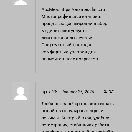
АрсМед:
https://arsmedclinic.ru
Многопрофильная клиника,
предлагающая широкий выбор
медицинских услуг от
диагностики до лечения.
Современный подход и
комфортные условия для
пациентов всех возрастов.
REPLY
up x 28
-
January 25, 2026
Любишь азарт?
up x казино
играть
онлайн в популярные игры и
режимы. Быстрый вход, удобная
регистрация, стабильная работа