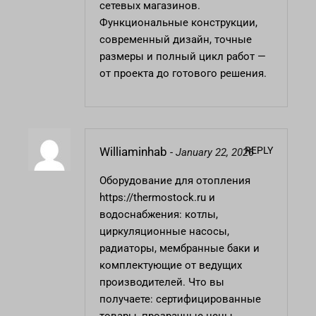
сетевых магазинов.
Функциональные конструкции,
современный дизайн, точные
размеры и полный цикл работ —
от проекта до готового решения.
REPLY
Williaminhab
-
January 22, 2026
Оборудование для отопления
https://thermostock.ru
и
водоснабжения: котлы,
циркуляционные насосы,
радиаторы, мембранные баки и
комплектующие от ведущих
производителей. Что вы
получаете: сертифицированные