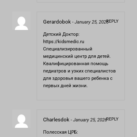
REPLY
Gerardobok
-
January 25, 2026
Детский Доктор:
https://kidsmedic.ru
Специализированный
медицинский центр для детей.
Квалифицированная помощь
педиатров и узких специалистов
для здоровья вашего ребенка с
первых дней жизни.
REPLY
Charlesdok
-
January 25, 2026
Полесская ЦРБ: