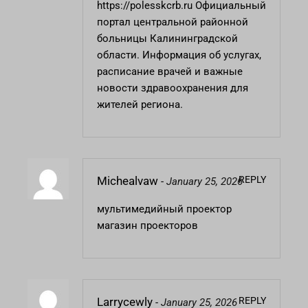
https://polesskcrb.ru
Официальный
портал центральной районной
больницы Калининградской
области. Информация об услугах,
расписание врачей и важные
новости здравоохранения для
жителей региона.
REPLY
Michealvaw
-
January 25, 2026
мультимедийный проектор
магазин проекторов
REPLY
Larrycewly
-
January 25, 2026