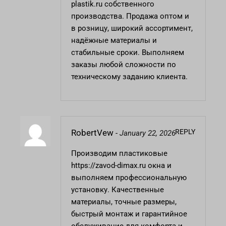
plastik.ru
собственного
производства. Продажа оптом и
в розницу, широкий ассортимент,
надёжные материалы и
стабильные сроки. Выполняем
заказы любой сложности по
техническому заданию клиента.
REPLY
RobertVew
-
January 22, 2026
Производим пластиковые
https://zavod-dimax.ru
окна и
выполняем профессиональную
установку. Качественные
материалы, точные размеры,
быстрый монтаж и гарантийное