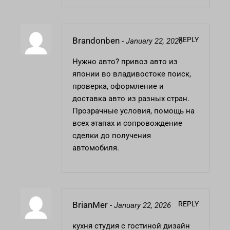
REPLY
Brandonben
-
January 22, 2026
Нужно авто?
привоз авто из
японии во владивостоке
поиск,
проверка, оформление и
доставка авто из разных стран.
Прозрачные условия, помощь на
всех этапах и сопровождение
сделки до получения
автомобиля.
REPLY
BrianMer
-
January 22, 2026
кухня студия с гостиной дизайн