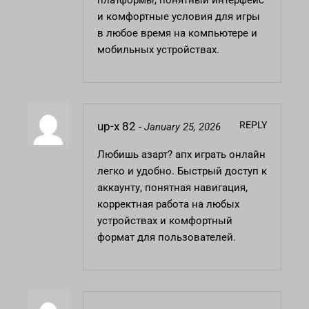
платформы, понятный интерфейс
и комфортные условия для игры
в любое время на компьютере и
мобильных устройствах.
REPLY
up-x 82
-
January 25, 2026
Любишь азарт?
апх
играть онлайн
легко и удобно. Быстрый доступ к
аккаунту, понятная навигация,
корректная работа на любых
устройствах и комфортный
формат для пользователей.