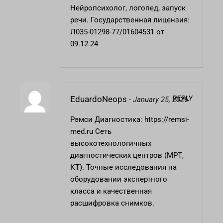
Нейропсихолог, логопед, запуск
речи. Государственная лицензия:
Л035-01298-77/01604531 от
09.12.24
REPLY
EduardoNeops
-
January 25, 2026
Рэмси Диагностика:
https://remsi-
med.ru
Сеть
высокотехнологичных
диагностических центров (МРТ,
КТ). Точные исследования на
оборудовании экспертного
класса и качественная
расшифровка снимков.