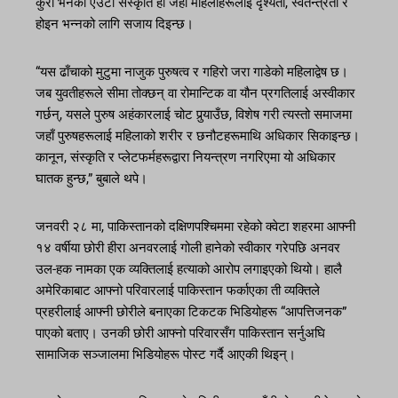
कुरा भनेको एउटा संस्कृति हो जहाँ महिलाहरूलाई दृश्यता, स्वतन्त्रता र
होइन भन्नको लागि सजाय दिइन्छ।
“यस ढाँचाको मुटुमा नाजुक पुरुषत्व र गहिरो जरा गाडेको महिलाद्वेष छ।
जब युवतीहरूले सीमा तोक्छन् वा रोमान्टिक वा यौन प्रगतिलाई अस्वीकार
गर्छन्, यसले पुरुष अहंकारलाई चोट पुर्‍याउँछ, विशेष गरी त्यस्तो समाजमा
जहाँ पुरुषहरूलाई महिलाको शरीर र छनौटहरूमाथि अधिकार सिकाइन्छ।
कानून, संस्कृति र प्लेटफर्महरूद्वारा नियन्त्रण नगरिएमा यो अधिकार
घातक हुन्छ,” बुबाले थपे।
जनवरी २८ मा, पाकिस्तानको दक्षिणपश्चिममा रहेको क्वेटा शहरमा आफ्नी
१४ वर्षीया छोरी हीरा अनवरलाई गोली हानेको स्वीकार गरेपछि अनवर
उल-हक नामका एक व्यक्तिलाई हत्याको आरोप लगाइएको थियो। हालै
अमेरिकाबाट आफ्नो परिवारलाई पाकिस्तान फर्काएका ती व्यक्तिले
प्रहरीलाई आफ्नी छोरीले बनाएका टिकटक भिडियोहरू “आपत्तिजनक”
पाएको बताए। उनकी छोरी आफ्नो परिवारसँग पाकिस्तान सर्नुअघि
सामाजिक सञ्जालमा भिडियोहरू पोस्ट गर्दै आएकी थिइन्।