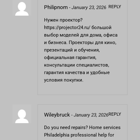
REPLY
Philipnom
-
January 23, 2026
Нужен проектор?
https://projector24.ru/
большой
выбор моделей для дома, офиса
и бизнеса. Проекторы для кино,
презентаций и обучения,
официальная гарантия,
консультации специалистов,
гарантия качества и удобные
условия покупки.
REPLY
Wileybruck
-
January 23, 2026
Do you need repairs?
Home services
Philadelphia
professional help for