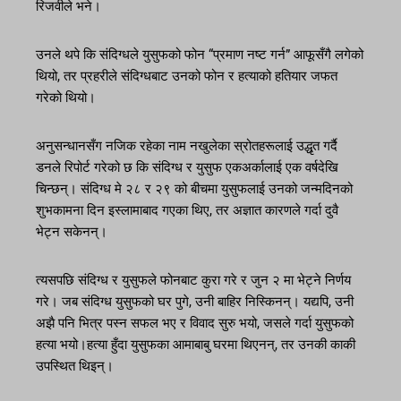
रिजवीले भने।
उनले थपे कि संदिग्धले युसुफको फोन “प्रमाण नष्ट गर्न” आफूसँगै लगेको
थियो, तर प्रहरीले संदिग्धबाट उनको फोन र हत्याको हतियार जफत
गरेको थियो।
अनुसन्धानसँग नजिक रहेका नाम नखुलेका स्रोतहरूलाई उद्धृत गर्दै
डनले रिपोर्ट गरेको छ कि संदिग्ध र युसुफ एकअर्कालाई एक वर्षदेखि
चिन्छन्। संदिग्ध मे २८ र २९ को बीचमा युसुफलाई उनको जन्मदिनको
शुभकामना दिन इस्लामाबाद गएका थिए, तर अज्ञात कारणले गर्दा दुवै
भेट्न सकेनन्।
त्यसपछि संदिग्ध र युसुफले फोनबाट कुरा गरे र जुन २ मा भेट्ने निर्णय
गरे। जब संदिग्ध युसुफको घर पुगे, उनी बाहिर निस्किनन्। यद्यपि, उनी
अझै पनि भित्र पस्न सफल भए र विवाद सुरु भयो, जसले गर्दा युसुफको
हत्या भयो।हत्या हुँदा युसुफका आमाबाबु घरमा थिएनन्, तर उनकी काकी
उपस्थित थिइन्।