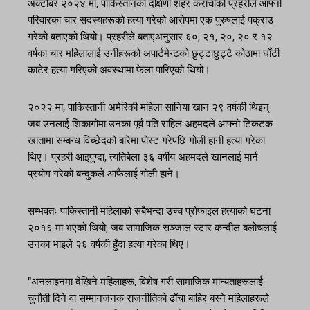
अक्टोबर २०२४ मा, पाकिस्तानको दक्षिणी शहर कराँचीको प्रहरीले आफ्नो
परिवारका चार सदस्यहरूको हत्या गरेको आरोपमा एक पुरुषलाई पक्राउ
गरेको बताएको थियो। प्रहरीले बताएअनुसार ६०, २१, २०, २० र १२
वर्षका चार महिलालाई उनीहरूको अपार्टमेन्टको छुट्टाछुट्टै कोठामा घाँटी
काटेर हत्या गरिएको अवस्थामा फेला पारिएको थियो।
२०२२ मा, पाकिस्तानी अमेरिकी महिला सानिया खान २९ वर्षकी थिइन्
जब उनलाई शिकागोमा उनका पूर्व पति राहिल अहमदले आफ्नो टिकटक
खातामा सम्बन्ध विच्छेदको बारेमा पोस्ट गरेपछि गोली हानी हत्या गरेका
थिए। प्रहरी आइपुग्दा, त्यतिबेला ३६ वर्षीय अहमदले खानलाई मार्न
प्रयोग गरेको बन्दुकले आफैलाई गोली हाने।
सम्भवतः पाकिस्तानी महिलाको सबैभन्दा उच्च प्रोफाइल हत्याको घटना
२०१६ मा भएको थियो, जब सामाजिक सञ्जाल स्टार कन्दील बलोचलाई
उनका भाइले २६ वर्षकी हुँदा हत्या गरेका थिए।
“अनलाइनमा देखिने महिलाहरू, विशेष गरी सामाजिक मान्यताहरूलाई
चुनौती दिने वा सम्मानजनक राजनीतिको ढाँचा बाहिर बस्ने महिलाहरूले