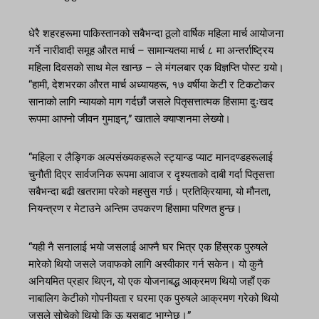
धेरै शहरहरूमा पाकिस्तानको सबैभन्दा ठूलो वार्षिक महिला मार्च आयोजना
गर्ने नारीवादी समूह औरत मार्च – सामान्यतया मार्च ८ मा अन्तर्राष्ट्रिय
महिला दिवसको साथ मेल खान्छ – ले मंगलबार एक विज्ञप्ति पोस्ट गर्‍यो।
“हामी, देशभरका औरत मार्च अध्यायहरू, १७ वर्षीया केटी र टिकटोकर
सानाको लागि न्यायको माग गर्दछौं जसले पितृसत्तात्मक हिंसामा दुःखद
रूपमा आफ्नो जीवन गुमाइन्,” खाताले क्याप्शनमा लेख्यो।
“महिला र लैङ्गिक अल्पसंख्यकहरूले स्ट्यान्ड प्याट मानदण्डहरूलाई
चुनौती दिएर सार्वजनिक रूपमा आवाज र दृश्यताको दाबी गर्दा पितृसत्ता
सबैभन्दा बढी खतरामा परेको महसुस गर्छ। प्रतिक्रियामा, यो मौनता,
नियन्त्रण र मेटाउने अन्तिम उपकरण हिंसामा परिणत हुन्छ।
“यही नै सनालाई भयो जसलाई आफ्नै घर भित्र एक हिंस्रक पुरुषले
मारेको थियो जसले जवाफको लागि अस्वीकार गर्न सकेन। यो कुनै
अनियमित प्रहार थिएन, यो एक योजनाबद्ध आक्रमण थियो जहाँ एक
नाबालिग केटीको गोपनीयता र घरमा एक पुरुषले आक्रमण गरेको थियो
जसले सोचेको थियो कि ऊ यसबाट भाग्नेछ।”