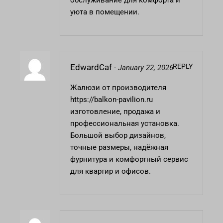
обслуживание для комфорта и
уюта в помещении.
REPLY
EdwardCaf
-
January 22, 2026
Жалюзи от производителя
https://balkon-pavilion.ru
изготовление, продажа и
профессиональная установка.
Большой выбор дизайнов,
точные размеры, надёжная
фурнитура и комфортный сервис
для квартир и офисов.