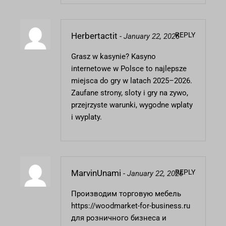
REPLY
Herbertactit
-
January 22, 2026
Grasz w kasynie?
Kasyno
internetowe
w Polsce to najlepsze
miejsca do gry w latach 2025–2026.
Zaufane strony, sloty i gry na zywo,
przejrzyste warunki, wygodne wplaty
i wyplaty.
REPLY
MarvinUnami
-
January 22, 2026
Производим торговую мебель
https://woodmarket-for-business.ru
для розничного бизнеса и