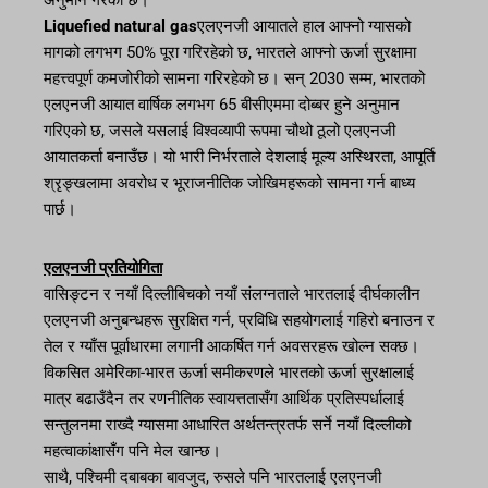
अनुमान गरेको छ।
Liquefied natural gas
एलएनजी आयातले हाल आफ्नो ग्यासको
मागको लगभग 50% पूरा गरिरहेको छ, भारतले आफ्नो ऊर्जा सुरक्षामा
महत्त्वपूर्ण कमजोरीको सामना गरिरहेको छ। सन् 2030 सम्म, भारतको
एलएनजी आयात वार्षिक लगभग 65 बीसीएममा दोब्बर हुने अनुमान
गरिएको छ, जसले यसलाई विश्वव्यापी रूपमा चौथो ठूलो एलएनजी
आयातकर्ता बनाउँछ। यो भारी निर्भरताले देशलाई मूल्य अस्थिरता, आपूर्ति
श्रृङ्खलामा अवरोध र भूराजनीतिक जोखिमहरूको सामना गर्न बाध्य
पार्छ।
एलएनजी प्रतियोगिता
वासिङ्टन र नयाँ दिल्लीबिचको नयाँ संलग्नताले भारतलाई दीर्घकालीन
एलएनजी अनुबन्धहरू सुरक्षित गर्न, प्रविधि सहयोगलाई गहिरो बनाउन र
तेल र ग्याँस पूर्वाधारमा लगानी आकर्षित गर्न अवसरहरू खोल्न सक्छ।
विकसित अमेरिका-भारत ऊर्जा समीकरणले भारतको ऊर्जा सुरक्षालाई
मात्र बढाउँदैन तर रणनीतिक स्वायत्ततासँग आर्थिक प्रतिस्पर्धालाई
सन्तुलनमा राख्दै ग्यासमा आधारित अर्थतन्त्रतर्फ सर्ने नयाँ दिल्लीको
महत्वाकांक्षासँग पनि मेल खान्छ।
साथै, पश्चिमी दबाबका बावजुद, रुसले पनि भारतलाई एलएनजी