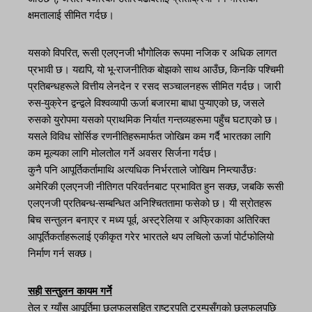
क्षमतालाई सीमित गर्दछ।
यसको विपरित, रूसी एलएनजी भौगोलिक रूपमा नजिक र अधिक लागत
प्रभावी छ। यद्यपि, यो भू-राजनीतिक बोझको साथ आउँछ, किनकि पश्चिमी
प्रतिबन्धहरूले वित्तीय लेनदेन र रसद सञ्चालनहरू सीमित गर्दछ। जारी
रुस-युक्रेन द्वन्द्वले विश्वव्यापी ऊर्जा बजारमा बाधा पुऱ्याएको छ, जसले
रुसको युरोपमा यसको प्राथमिक निर्यात गन्तव्यहरूमा पहुँच घटाएको छ।
यसले विविध सोर्सिङ रणनीतिहरूमार्फत जोखिम कम गर्दै भारतका लागि
कम मूल्यका लागि मोलतोल गर्ने अवसर सिर्जना गर्दछ।
कुनै पनि आपूर्तिकर्तामाथि अत्यधिक निर्भरताले जोखिम निम्त्याउँछः
अमेरिकी एलएनजी नीतिगत परिवर्तनबाट प्रभावित हुन सक्छ, जबकि रूसी
एलएनजी प्रतिबन्ध-सम्बन्धित अनिश्चिततामा फसेको छ। यी स्रोतहरू
बिच सन्तुलन बनाएर र मध्य पूर्व, अस्ट्रेलिया र अफ्रिकाका अतिरिक्त
आपूर्तिकर्ताहरूलाई एकीकृत गरेर भारतले थप लचिलो ऊर्जा पोर्टफोलियो
निर्माण गर्न सक्छ।
सही सन्तुलन कायम गर्ने
तेल र ग्याँस आपूर्तिमा छलफलसहित राष्ट्रपति ट्रम्पसँगको छलफलपछि