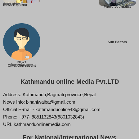
बिहानी पाख्रिन
Som B. Lopchan
News Reporter
Photo Journalist
Sub Editors
News
बिज्ञान वाईबा (ममता)
Chief/Correspont
Kathmandu online Media Pvt.LTD
Address: Kathmandu,Bagmati province,Nepal
News Info: bihaniwaiba@gmail.com
Official E-mail - kathmanduonline43@gmail.com
Phone: +977- 9851132843(9801032843)
URL:kathmanduonlinemedia.com
For National/International News