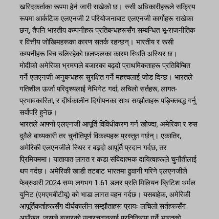
खरिदकर्ताका रूपमा हेर्न जारी राखेको छ। रुसी अधिकारीहरूले सक्रिय
रूपमा आर्कटिक एलएनजी 2 परियोजनाबाट एलएनजी कार्गोहरू राखेका
छन्, तैपनि भारतीय कम्पनीहरू प्रतिबन्धहरूसँग सम्बन्धित भू-राजनीतिक
र वित्तीय जोखिमहरूका कारण सतर्क रहन्छन्। भारतीय र रूसी
कम्पनीहरू बिच चलिरहेको छलफलका कारण स्थिति अस्थिर छ।
मोदीको अमेरिका भ्रमणले बजारका बढ्दो प्राथमिकताहरू प्रतिबिम्बित
गर्ने एलएनजी अनुबन्धहरू सुरक्षित गर्ने महत्त्वलाई जोड दिन्छ। भारतले
गतिशील ऊर्जा परिदृश्यलाई नेभिगेट गर्दा, लचिलो सर्तहरू, लागत-
प्रभावकारिता, र दीर्घकालीन दिगोपनका साथ सम्झौताहरू पङ्क्तिबद्ध गर्नु
सर्वोपरि हुनेछ।
भारतले आफ्नो एलएनजी आपूर्ति विविधीकरण गर्न खोज्दा, अमेरिका र रुस
दुवैले बाध्यकारी तर चुनौतिपूर्ण विकल्पहरू प्रस्तुत गर्छन्। एकातिर,
अमेरिकी एलएनजीले स्थिर र बढ्दो आपूर्ति प्रदान गर्दछ, तर
प्रिमियममा। यातायात लागत र कडा संविदात्मक दायित्वहरूले चुनौतीलाई
थप गर्दछ। अमेरिकी खाडी तटबाट भारतमा ढुवानी गरिने एलएनजीले
फेब्रुअरी 2024 सम्म लगभग 1.61 डलर प्रति मिलियन ब्रिटिश थर्मल
युनिट (एमएमबीटीयू) को भाडा लागत वहन गर्दछ। यसबाहेक, अमेरिकी
आपूर्तिकर्ताहरूसँग दीर्घकालीन सम्झौताहरू प्रायः लचिलो सर्तहरूसँग
आउँछन्, जसले बजारको उतारचढावलाई प्रतिक्रिया गर्ने भारतको