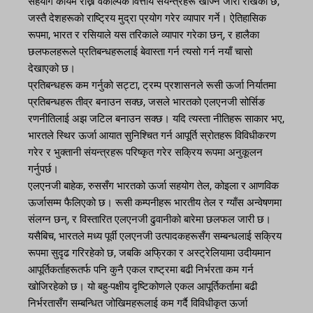
सहयोग कायम राख्न वैकल्पिक वित्तीय संयन्त्रहरू खोज्न जारी राखेको छ,
जस्तै देशहरूको राष्ट्रिय मुद्रा प्रयोग गरेर व्यापार गर्ने। ऐतिहासिक
रूपमा, भारत र रसियाले यस तरिकाले व्यापार गरेका छन्, र हालैका
छलफलहरूले प्रतिबन्धहरूलाई बेवास्ता गर्न त्यसो गर्न नयाँ चासो
देखाएको छ।
प्रतिबन्धहरू कम गर्नुको सट्टा, ट्रम्प प्रशासनले रूसी ऊर्जा निर्यातमा
प्रतिबन्धहरू तीव्र बनाउन सक्छ, जसले भारतको एलएनजी सोर्सिङ
रणनीतिलाई अझ जटिल बनाउन सक्छ। यदि त्यस्ता नीतिहरू साकार भए,
भारतले स्थिर ऊर्जा आयात सुनिश्चित गर्न आपूर्ति स्रोतहरू विविधीकरण
गरेर र भुक्तानी संयन्त्रहरू परिष्कृत गरेर सक्रिय रूपमा अनुकूलन
गर्नुपर्छ।
एलएनजी बाहेक, रुससँग भारतको ऊर्जा सहयोग तेल, कोइला र आणविक
ऊर्जासम्म फैलिएको छ। रूसी कम्पनीहरू भारतीय तेल र ग्याँस अन्वेषणमा
संलग्न छन्, र विस्तारित एलएनजी ढुवानीको बारेमा छलफल जारी छ।
यसैबिच, भारतले मध्य पूर्वी एलएनजी उत्पादकहरूसँग सम्बन्धलाई सक्रिय
रूपमा सुदृढ गरिरहेको छ, जबकि अफ्रिका र अस्ट्रेलियामा उदीयमान
आपूर्तिकर्ताहरूतर्फ पनि कुनै एकल राष्ट्रमा बढी निर्भरता कम गर्न
खोजिरहेको छ। यो बहु-पक्षीय दृष्टिकोणले एकल आपूर्तिकर्तामा बढी
निर्भरतासँग सम्बन्धित जोखिमहरूलाई कम गर्दै विविधीकृत ऊर्जा