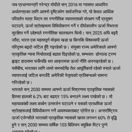
जब प्रधानमन्त्री नरेन्द्र मोदीले सन् 2016 मा ग्यासमा आधारित
अर्थतन्त्रका लागि आफ्नो दृष्टिकोण सार्वजनिक गरे, यो केवल आर्थिक
परिवर्तन मात्र थिएन तर रणनीतिक स्वायत्तताको संरक्षण गर्दै प्रदूषण
घटाउने, ऊर्जा स्रोतहरूमा विविधीकरण गर्ने र दीर्घकालीन ऊर्जा स्थिरता
सुरक्षित गर्ने उद्देश्यले रणनीतिक चालचलन थियो। सन् 2025 अघि बढ्दै
जाँदा, भारत एक महत्वपूर्ण मोड़मा खडा छ किनकि विश्वव्यापी ऊर्जा
परिदृश्य बढ्दो जटिल हुँदै गइरहेको छ। संयुक्त राज्य अमेरिकाले आफ्नो
प्राकृतिक ग्यास निर्यातलाई बढावा दिइरहेको छ, सम्भवतः डोनाल्ड ट्रम्प
ह्वाइट हाउसमा फर्केपछि थप आक्रामक ऊर्जा नीति अपनाइरहेको छ।
यसैबीच, भारतका लागि लामो समयदेखि तेल आपूर्तिकर्ता रहेको रुसले ऊर्जा
व्यापारलाई जटिल बनाउँदै अमेरिकी नेतृत्वको प्रतिबन्धको सामना
गरिरहेको छ।
भारतले सन् 2030 सम्ममा आफ्नो ऊर्जा मिश्रणमा प्राकृतिक ग्यासको
हिस्सा हालको 6.2% बाट बढाएर 15% बनाउने लक्ष्य राखेको छ। यो
महत्वाकांक्षी लक्ष्य कार्बन उत्सर्जन घटाउने र यसको प्राथमिक ऊर्जा
स्रोतहरूलाई विविधीकरण गर्ने आवश्यकताबाट प्रेरित छ। अन्तर्राष्ट्रिय
ऊर्जा एजेन्सीले भारतको प्राकृतिक ग्यासको खपत लगभग 60% ले वृद्धि
हुने र सन् 2030 सम्ममा वार्षिक 103 बिलियन क्युबिक मिटर पुग्ने