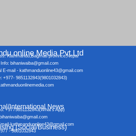
du online Media Pvt.Ltd
ss: Kathmandu,Bagmati province,Nepal
Info: bihaniwaiba@gmail.com
ial E-mail - kathmanduonline43@gmail.com
: +977- 9851132843(9801032843)
athmanduonlinemedia.com
nal/International News
No: +9779851132843(What's App)
- bihaniwaiba@gmail.com
l Email-kathmanduonline43@gmail.com
ising (Social/Business)
+977 - 9801032843