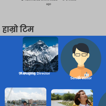
ago
हाम्रो टिम
एम एम तामाङ
Managing Director
डी.एम
Senior editor