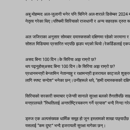
अबु मोहम्मद अल-जुलानी भनेर पनि चिनिने अल-शराले डिसेम्बर 2024 
नेतृत्व गरेका थिए।पश्चिमी सिरियाको राजधानी र अन्य सहरहरू द्रुत
अल जजिराका अनुसार सोमबार दमास्कसको दक्षिणमा रहेको जरमाना र सा
सोशल मिडियामा प्रसारित भएपछि झडप भएको थियो।रेकर्डिङलाई एकजना 
असद बिना 100 दिन।के सिरिया अझ राम्रो छ?
थप पढ्नुहोस्असद बिना 100 दिन।के सिरिया अझ राम्रो छ?
प्रधानमन्त्री बेन्जामिन नेतान्याहु र रक्षामन्त्री इजरायल काट्जले श
लागि स्पष्ट सन्देश” भनेका छन्।उनीहरूले थपे, “हामी दमास्कसको दक्ष
सिरियाको सरकारी समाचार एजेन्सी सानाले सुरक्षा बलको तैनातीपछि साहना
मन्त्रालयले “स्थितिलाई अन्तर्राष्ट्रियकरण गर्ने प्रयास” भन्दै निन्दा 
ड्रुज एक अल्पसंख्यक धार्मिक समूह हो जुन इस्लामको शाखा पछ्याउँ
यसलाई “कम दुष्ट” भन्दै इजरायली सुरक्षा मागेका छन्।