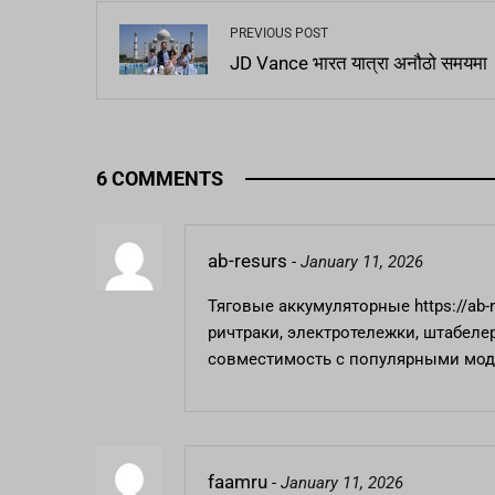
PREVIOUS POST
JD Vance भारत यात्रा अनौठो समयमा
6 COMMENTS
ab-resurs
-
January 11, 2026
Тяговые аккумуляторные
https://ab-
ричтраки, электротележки, штабеле
совместимость с популярными мод
faamru
-
January 11, 2026