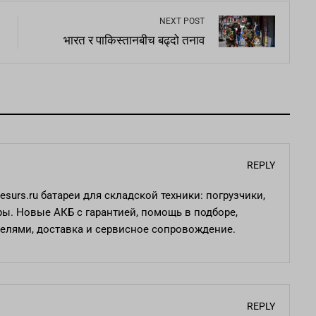
NEXT POST
भारत र पाकिस्तानबीच बढ्दो तनाव
REPLY
resurs.ru
батареи для складской техники: погрузчики,
ры. Новые АКБ с гарантией, помощь в подборе,
елями, доставка и сервисное сопровождение.
REPLY