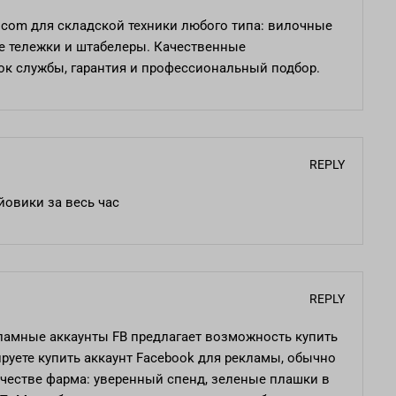
u.com
для складской техники любого типа: вилочные
ие тележки и штабелеры. Качественные
ок службы, гарантия и профессиональный подбор.
REPLY
йовики за весь час
REPLY
ламные аккаунты FB
предлагает возможность купить
ируете купить аккаунт Facebook для рекламы, обычно
качестве фарма: уверенный спенд, зеленые плашки в