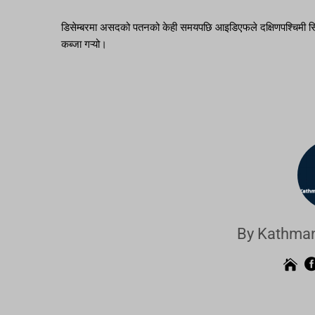
डिसेम्बरमा असदको पतनको केही समयपछि आइडिएफले दक्षिणपश्चिमी सिर
कब्जा गऱ्यो।
By Kathman