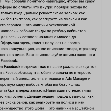
П. Мы собрали понятную навигацию, чтобы вы сразу
фферы до оплаты.Что внутри: порядок захода по
 только вход. Дальше решает схема залива: как
ки без триггеров, как реагируете на полиси и как
шего сервиса — это наличии эксклюзивной
 написаны рабочие гайды по разбану кабинетов.
для разных сетапов: начиная с миксов до
Оформляя здесь, клиент получает не просто
нюю консультацию, ясное описание товара, страховку
ценки в нише. Важно: используйте активы законно и
 Facebook.
ов Facebook
встречает вас в нашем разделе аккаунтов
ить Facebook-аккаунты, обычно задача не в «просто
 уверенный спенд, зеленые плашки в Ads Manager и
ороткую карту выбора, чтобы вы без лишних
нта брать перед заказом.Навигация по теме: типы
то инструмент. Дальше решает подход к запуску: как
ез риска банов, как реагируете на полиси и как
реимущество этого шопа — это наличии масштабной