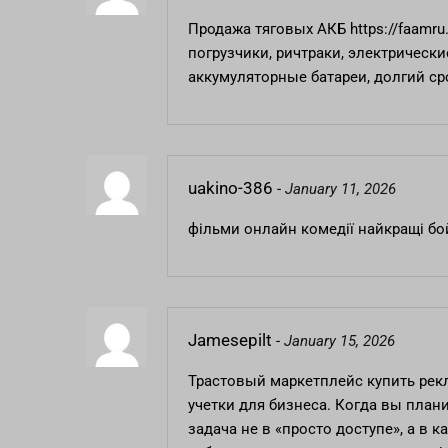
Продажа тяговых АКБ
https://faamr
погрузчики, ричтраки, электрическ
аккумуляторные батареи, долгий ср
uakino-386
-
January 11, 2026
фільми онлайн комедії
найкращі бо
Jamesepilt
-
January 15, 2026
Трастовый маркетплейс
купить рек
учетки для бизнеса. Когда вы план
задача не в «просто доступе», а в 