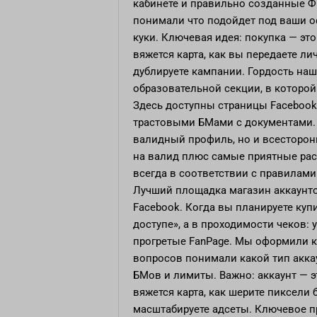
кабинете и правильно созданные Ф
понимали что подойдет под ваши о
куки. Ключевая идея: покупка — это
вяжется карта, как вы передаете лич
дублируете кампании. Гордость на
образовательной секции, в которой
Здесь доступны страницы Facebook 
трастовыми БМами с документами. 
валидный профиль, но и всесторон
на валид плюс самые приятные рас
всегда в соответствии с правилами
Лучший площадка
магазин аккаунт
Facebook. Когда вы планируете куп
доступе», а в проходимости чеков:
прогретые FanPage. Мы оформили к
вопросов понимали какой тип аккау
БМов и лимиты. Важно: аккаунт — э
вяжется карта, как шерите пиксели б
масштабируете адсеты. Ключевое п