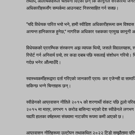
तथापि, आलोचकहरूले चेतावनी दिएका छन् कि कानूनले सरकारमा जन
अधिकारीहरूसँग सम्पर्कमा आउनबाट निरुत्साहित गर्न सक्छ।
“यदि विधेयक पारित भयो भने, हामी स्वीडिश अधिकारीहरूमा कम विश्वास
अत्यन्त हानिकारक हुनेछ,” नागरिक अधिकार रक्षकका प्रमुख कानूनी 
विधेयकको प्रारम्भिक संस्करण अझ व्यापक थियो, जसले विद्यालयहरू, स्
रिपोर्ट गर्न अनिवार्य गर्‍यो, तर कडा दबाब पछि यसलाई संशोधन गरियो।
गर्दछ भनेर औंल्याउँदै।
स्वास्थ्यकर्मीहरूद्वारा दर्ता गरिएको जानकारी प्रायः कर एजेन्सी वा साम
सकिन्छ भन्ने चिन्ताहरू छन्।
स्वीडेनको आप्रवासन नीतिले २०१५ को शरणार्थी संकट पछि ठूलो परिवर्
२०१५ मा मात्र, लगभग १ करोड बासिन्दा भएको देश स्वीडेनले लगभग १६३,
यद्यपि हालका वर्षहरूमा संख्यामा नाटकीय रूपमा कमी आएको छ।
आप्रवासन नीतिहरूमा उल्टोपन तथाकथित २०२२ टिडो सम्झौतामा परिणत भय