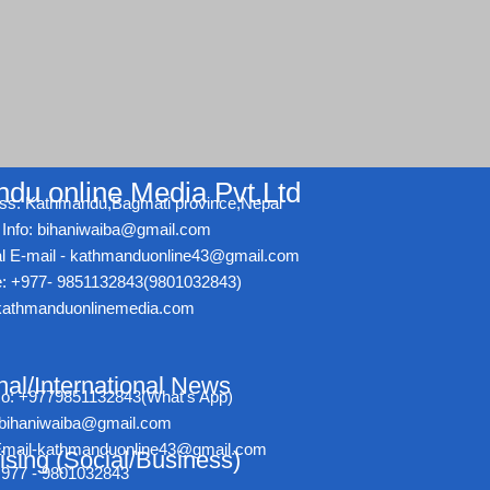
du online Media Pvt.Ltd
ss: Kathmandu,Bagmati province,Nepal
Info: bihaniwaiba@gmail.com
ial E-mail - kathmanduonline43@gmail.com
: +977- 9851132843(9801032843)
athmanduonlinemedia.com
nal/International News
No: +9779851132843(What's App)
- bihaniwaiba@gmail.com
l Email-kathmanduonline43@gmail.com
ising (Social/Business)
+977 - 9801032843