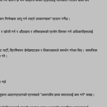
ास गर्ने कारण छ भने सक्रिय रूपमा प्रहरीलाई जानकारी गराउन बाध्य पार्ने
सन निर्णयहरू लागू गर्न राम्रो उपकरणहरू” प्रदान गर्नेछ।
 खोजी गर्न र औंठाछाप र तस्बिरहरूको प्रयोग विस्तार गर्न अधिकारीहरूलाई
ोडरेट पार्टी, क्रिश्चियन डेमोक्र्याटहरू र लिबरलहरूले समर्थन गरेका थिए। सामाजिक
ान गरे।
 गर्छ
्दो सूचना आदानप्रदानको प्रस्तावले “अमानवीय छाया समाजलाई कम गर्न” सक्छ।