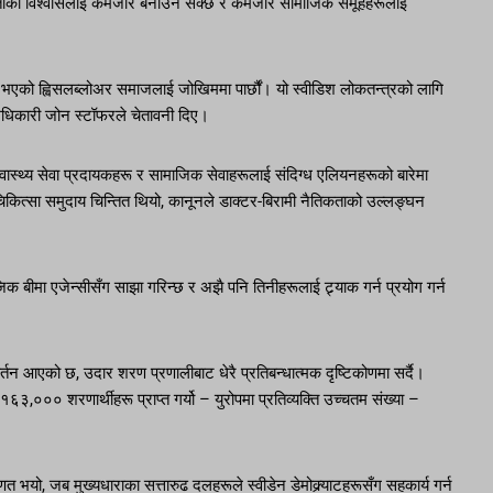
ताको विश्वासलाई कमजोर बनाउन सक्छ र कमजोर सामाजिक समूहहरूलाई
 भएको ह्विसलब्लोअर समाजलाई जोखिममा पार्छौं। यो स्वीडिश लोकतन्त्रको लागि
अधिकारी जोन स्टॉफरले चेतावनी दिए।
वास्थ्य सेवा प्रदायकहरू र सामाजिक सेवाहरूलाई संदिग्ध एलियनहरूको बारेमा
 चिकित्सा समुदाय चिन्तित थियो, कानूनले डाक्टर-बिरामी नैतिकताको उल्लङ्घन
ाजिक बीमा एजेन्सीसँग साझा गरिन्छ र अझै पनि तिनीहरूलाई ट्र्याक गर्न प्रयोग गर्न
तन आएको छ, उदार शरण प्रणालीबाट धेरै प्रतिबन्धात्मक दृष्टिकोणमा सर्दै।
००० शरणार्थीहरू प्राप्त गर्यो – युरोपमा प्रतिव्यक्ति उच्चतम संख्या –
ो, जब मुख्यधाराका सत्तारुढ दलहरूले स्वीडेन डेमोक्र्याटहरूसँग सहकार्य गर्न